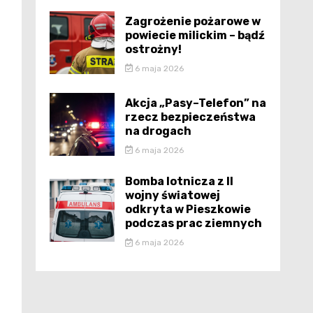
Zagrożenie pożarowe w
powiecie milickim – bądź
ostrożny!
6 maja 2026
Akcja „Pasy–Telefon” na
rzecz bezpieczeństwa
na drogach
6 maja 2026
Bomba lotnicza z II
wojny światowej
odkryta w Pieszkowie
podczas prac ziemnych
6 maja 2026