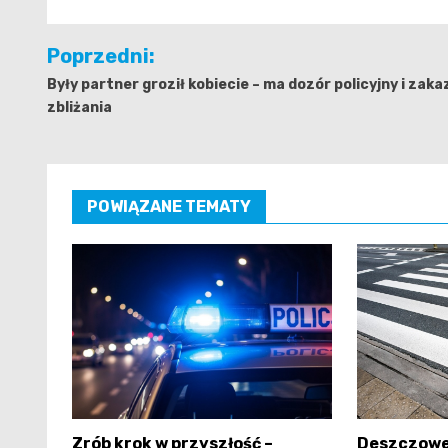
Nawigacja
Poprzedni:
wpisu
Były partner groził kobiecie – ma dozór policyjny i zaka
zbliżania
POWIĄZANE TEMATY
Zrób krok w przyszłość –
Deszczowe