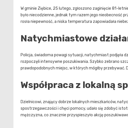
W gminie Ziębice, 25 lutego, zgłoszono zaginięcie 81-letn
było niecodzienne, jednak tym razem jego nieobecność prz
rosła niepewność, a niska temperatura zapowiadała niebe
Natychmiastowe działani
Policja, świadoma powagi sytuacji, natychmiast podjęła d
rozpoczęli intensywne poszukiwania. Szybko zebrano szcz
prawdopodobnych miejsc, w których mógłby przebywać. Da
Współpraca z lokalną s
Dzielnicowi, znający dobrze lokalnych mieszkańców, natyc
spostrzegawczości i chęci pomocy, udało się zdobyć istot
mężczyzna, co znacznie przyspieszyło akcję poszukiwaw