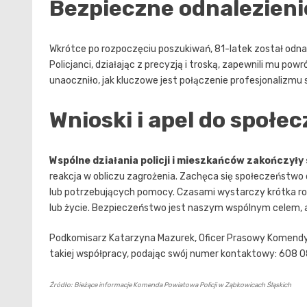
Bezpieczne odnalezieni
Wkrótce po rozpoczęciu poszukiwań, 81-latek został odna
Policjanci, działając z precyzją i troską, zapewnili mu p
unaoczniło, jak kluczowe jest połączenie profesjonalizmu
Wnioski i apel do społe
Wspólne działania policji i mieszkańców zakończyły 
reakcja w obliczu zagrożenia. Zachęca się społeczeńst
lub potrzebujących pomocy. Czasami wystarczy krótka r
lub życie. Bezpieczeństwo jest naszym wspólnym celem, 
Podkomisarz Katarzyna Mazurek, Oficer Prasowy Komendy 
takiej współpracy, podając swój numer kontaktowy: 608 
Źródło: Bieżące informacje Komenda Powiatowa Policji w Ząbkowicach Śląskich