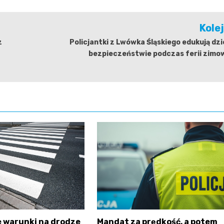
Kole
z
Policjantki z Lwówka Śląskiego edukują dzi
bezpieczeństwie podczas ferii zimo
 warunki na drodze
Mandat za prędkość, a potem