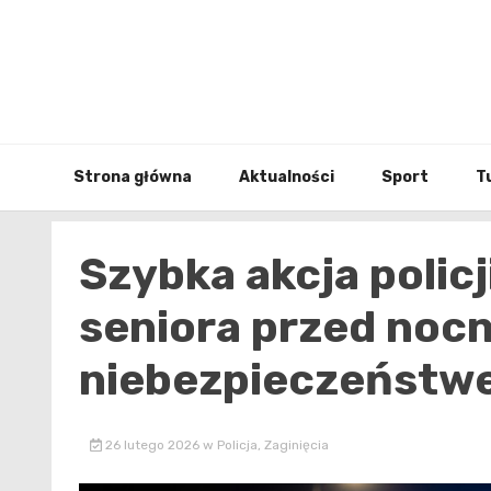
Skip
to
content
Strona główna
Aktualności
Sport
T
Szybka akcja policj
seniora przed noc
niebezpieczeństw
26 lutego 2026
w
Policja
,
Zaginięcia