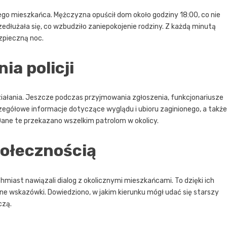
iego mieszkańca. Mężczyzna opuścił dom około godziny 18:00, co nie
edłużała się, co wzbudziło zaniepokojenie rodziny. Z każdą minutą
zpieczną noc.
a policji
ziałania. Jeszcze podczas przyjmowania zgłoszenia, funkcjonariusze
egółowe informacje dotyczące wyglądu i ubioru zaginionego, a także
ne te przekazano wszelkim patrolom w okolicy.
połecznością
hmiast nawiązali dialog z okolicznymi mieszkańcami. To dzięki ich
ne wskazówki. Dowiedziono, w jakim kierunku mógł udać się starszy
czą.