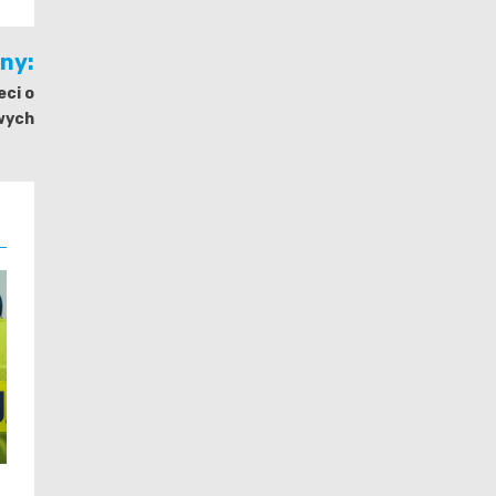
jny:
eci o
wych