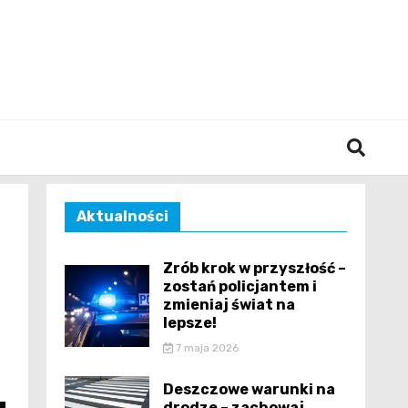
śląska
Aktualności
Zrób krok w przyszłość –
zostań policjantem i
zmieniaj świat na
lepsze!
7 maja 2026
Deszczowe warunki na
drodze – zachowaj