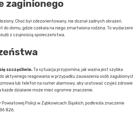
e zaginionego
leziony. Choć był zdezorientowany, nie doznał żadnych obrażeń.
owrót do domu, gdzie czekała na niego zmartwiona rodzina. To wydarzeni
 służb z czujnością społeczeństwa.
czeństwa
się szczęśliwie.
Ta sytuacja przypomina, jak ważna jest szybka
wo do aktywnego reagowania w przypadku zauważenia osób zagubionyc
ozmowa lub telefon na numer alarmowy, aby uratować czyjeś zdrowie
a każde działanie może mieć ogromne znaczenie.
Powiatowej Policji w Ząbkowicach Śląskich, podkreśla znaczenie
086 826.