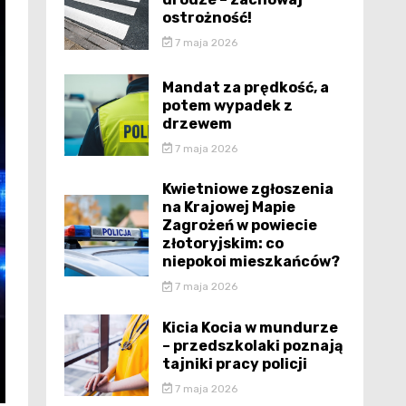
ostrożność!
7 maja 2026
Mandat za prędkość, a
potem wypadek z
drzewem
7 maja 2026
Kwietniowe zgłoszenia
na Krajowej Mapie
Zagrożeń w powiecie
złotoryjskim: co
niepokoi mieszkańców?
7 maja 2026
Kicia Kocia w mundurze
– przedszkolaki poznają
tajniki pracy policji
7 maja 2026