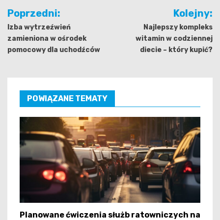
Nawigacja
Poprzedni:
Kolejny:
wpisu
Izba wytrzeźwień
Najlepszy kompleks
zamieniona w ośrodek
witamin w codziennej
pomocowy dla uchodźców
diecie – który kupić?
POWIĄZANE TEMATY
Planowane ćwiczenia służb ratowniczych na