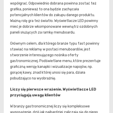
współgrać. Odpowiednio dobrana powinna zostać też
grafika, ponieważ to ona będzie zachęcała
potencjalnych klientów do zakupu danego produktu.
Ważną rolę gra też światło. Wyświetlacze LED powinny
mieć je dobrze wkomponowane wewnątrz ozdobnych
paneli służących za ramkę menuboardu.
Głównym celem, dla którego branże typu fast powinny
stawiać na reklamę w postaci menuboardów, jest
stworzenie interesującego nośnika oferty
gastronomicznej. Podświetlane menu, które prezentuje
graficzną wersję kanapki i wizualizacje napojów, np.
gorącej kawy, znad której unosi się para, działa
pobudzająco na wyobraźnię.
Liczy się pierwsze wrażenie. Wyświetlacze LED
przyciągają uwagę klient
ó
w
W branży gastronomicznej liczy się kompleksowe
wyposażenie, dziś jak najbardziej zaliczają się do niego