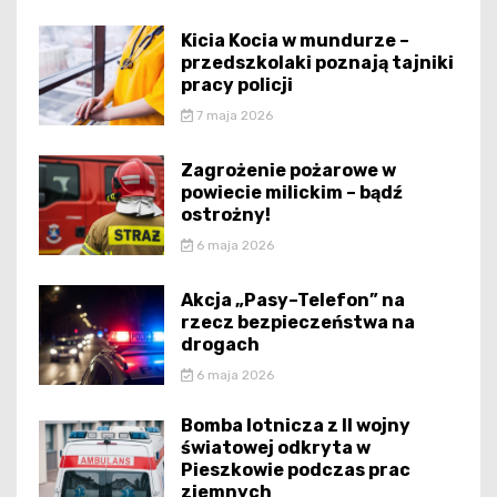
Kicia Kocia w mundurze –
przedszkolaki poznają tajniki
pracy policji
7 maja 2026
Zagrożenie pożarowe w
powiecie milickim – bądź
ostrożny!
6 maja 2026
Akcja „Pasy–Telefon” na
rzecz bezpieczeństwa na
drogach
6 maja 2026
Bomba lotnicza z II wojny
światowej odkryta w
Pieszkowie podczas prac
ziemnych