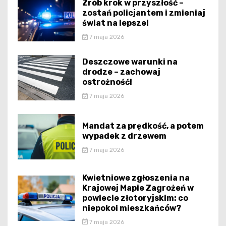
Zrób krok w przyszłość –
zostań policjantem i zmieniaj
świat na lepsze!
7 maja 2026
Deszczowe warunki na
drodze – zachowaj
ostrożność!
7 maja 2026
Mandat za prędkość, a potem
wypadek z drzewem
7 maja 2026
Kwietniowe zgłoszenia na
Krajowej Mapie Zagrożeń w
powiecie złotoryjskim: co
niepokoi mieszkańców?
7 maja 2026