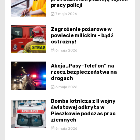
pracy policji
7 maja 2026
Zagrożenie pożarowe w
powiecie milickim – bądź
ostrożny!
6 maja 2026
Akcja „Pasy–Telefon” na
rzecz bezpieczeństwa na
drogach
6 maja 2026
Bomba lotnicza z II wojny
światowej odkryta w
Pieszkowie podczas prac
ziemnych
6 maja 2026