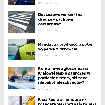
7 maja 2026
Deszczowe warunki na
drodze – zachowaj
ostrożność!
7 maja 2026
Mandat za prędkość, a potem
wypadek z drzewem
7 maja 2026
Kwietniowe zgłoszenia na
Krajowej Mapie Zagrożeń w
powiecie złotoryjskim: co
niepokoi mieszkańców?
7 maja 2026
Kicia Kocia w mundurze –
przedszkolaki poznają tajniki