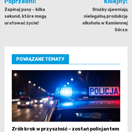
Poprzedni:
Kolejny:
wpisu
Zapinaj pasy – kilka
Służby ujawniają
sekund, które mogą
nielegalną produkcję
uratować życie!
alkoholu w Kamiennej
Górze
POWIĄZANE TEMATY
Zrób krok w przyszłość – zostań policjantem