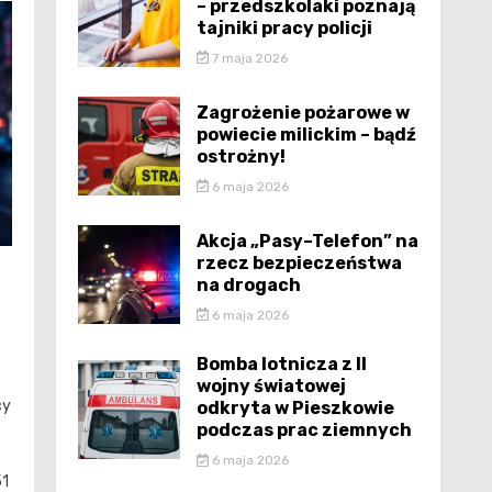
– przedszkolaki poznają
tajniki pracy policji
7 maja 2026
Zagrożenie pożarowe w
powiecie milickim – bądź
ostrożny!
6 maja 2026
Akcja „Pasy–Telefon” na
rzecz bezpieczeństwa
na drogach
6 maja 2026
Bomba lotnicza z II
wojny światowej
cy
odkryta w Pieszkowie
podczas prac ziemnych
6 maja 2026
51