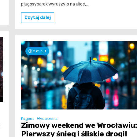
pługosyparek wyruszyło na ulice,...
Czytaj dalej
2 minut
Pogoda
Wydarzenia
Zimowy weekend we Wrocławiu
i
Pierwszy śnieg i śliskie drogi!