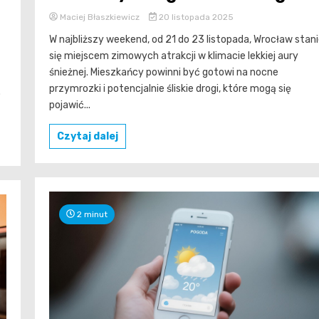
Maciej Błaszkiewicz
20 listopada 2025
W najbliższy weekend, od 21 do 23 listopada, Wrocław stan
się miejscem zimowych atrakcji w klimacie lekkiej aury
śnieżnej. Mieszkańcy powinni być gotowi na nocne
przymrozki i potencjalnie śliskie drogi, które mogą się
.
pojawić...
Czytaj dalej
2 minut