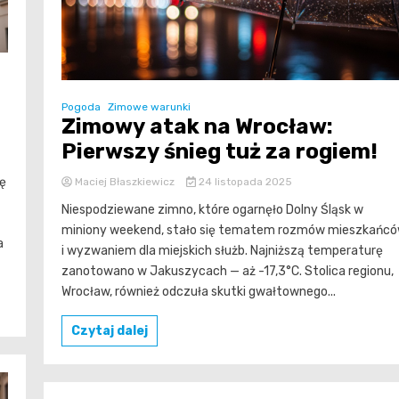
Pogoda
Zimowe warunki
Zimowy atak na Wrocław:
Pierwszy śnieg tuż za rogiem!
ię
Maciej Błaszkiewicz
24 listopada 2025
Niespodziewane zimno, które ogarnęło Dolny Śląsk w
miniony weekend, stało się tematem rozmów mieszkańc
a
i wyzwaniem dla miejskich służb. Najniższą temperaturę
zanotowano w Jakuszycach — aż -17,3°C. Stolica regionu,
Wrocław, również odczuła skutki gwałtownego...
Czytaj dalej