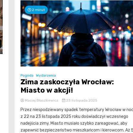
2 minut
Pogoda
Wydarzenia
Zima zaskoczyła Wrocław:
Miasto w akcji!
Maciej Błaszkiewicz
23 listopada 2025
Przez niespodziewany spadek temperatury Wrocław w no
z 22 na 23 listopada 2025 roku doświadczył wczesnego
nadejścia zimy. Miasto musiało szybko zareagować, aby
zapewnić bezpieczeństwo mieszkańcom i kierowcom. Aż 