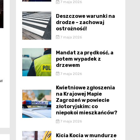
7 maja 2026
Deszczowe warunki na
drodze – zachowaj
ostrożność!
7 maja 2026
Mandat za prędkość, a
potem wypadek z
drzewem
7 maja 2026
ów
Kwietniowe zgłoszenia
na Krajowej Mapie
Zagrożeń w powiecie
złotoryjskim: co
niepokoi mieszkańców?
7 maja 2026
Kicia Kocia w mundurze