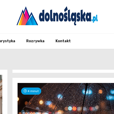
Twoje źrodło informacji z Dolnego Śląska
Dolno
urystyka
Rozrywka
Kontakt
4 minut