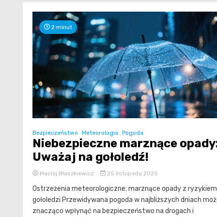
2 minut
Bezpieczeństwo
Meteorologia
Pogoda
Niebezpieczne marznące opady
Uważaj na gołoledź!
Maciej Błaszkiewicz
25 listopada 2025
Ostrzeżenia meteorologiczne: marznące opady z ryzykiem
gołoledzi Przewidywana pogoda w najbliższych dniach mo
znacząco wpłynąć na bezpieczeństwo na drogach i