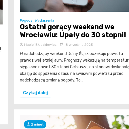
Pogoda
Wydarzenia
Ostatni gorący weekend we
Wrocławiu: Upały do 30 stopni!
Maciej Błaszkiewicz
18 września 2025
ą
W nadchodzący weekend Dolny Śląsk oczekuje powrotu
prawdziwej letniej aury. Prognozy wskazują na temperatur
sięgające nawet 30 stopni Celsjusza, co stanowi doskonał
okazję do spędzenia czasu na świeżym powietrzu przed
nadchodzącą zmianą pogody. To...
o
Czytaj dalej
2 minut