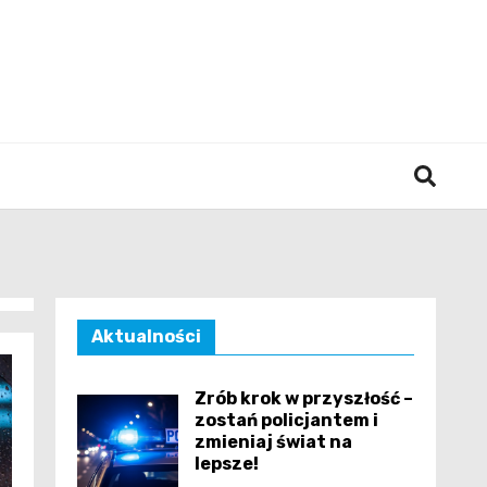
śląska
Aktualności
Zrób krok w przyszłość –
zostań policjantem i
zmieniaj świat na
lepsze!