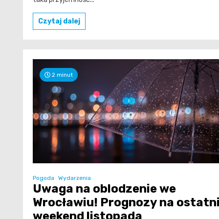
Czytaj dalej
2 minut
Pogoda
Wydarzenia
Uwaga na oblodzenie we
Wrocławiu! Prognozy na ostatn
weekend listopada