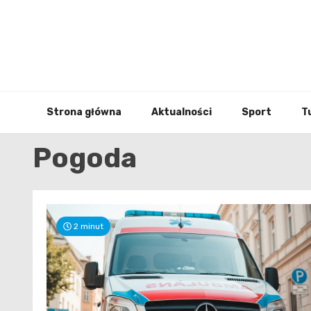
Skip
to
content
Strona główna
Aktualności
Sport
T
Pogoda
2 minut