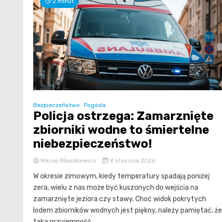
2 minut
Bezpieczeństwo
Pogoda
Policja ostrzega: Zamarznięte
zbiorniki wodne to śmiertelne
niebezpieczeństwo!
Maciej Błaszkiewicz
9 stycznia 2026
W okresie zimowym, kiedy temperatury spadają poniżej
zera, wielu z nas może być kuszonych do wejścia na
zamarznięte jeziora czy stawy. Choć widok pokrytych
lodem zbiorników wodnych jest piękny, należy pamiętać, że
taka przyjemność...