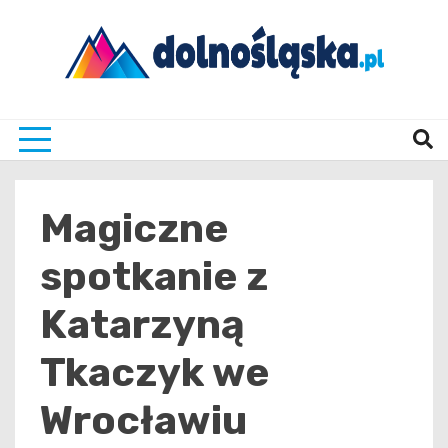
Skip
to
content
Twoje źrodło informacji z Dolnego Śląska
Dolno
Magiczne
spotkanie z
Katarzyną
Tkaczyk we
Wrocławiu