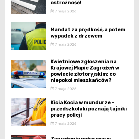
ostrożność!
7 maja 2026
Mandat za prędkość, a potem
wypadek z drzewem
7 maja 2026
Kwietniowe zgłoszenia na
Krajowej Mapie Zagrożeń w
powiecie złotoryjskim: co
niepokoi mieszkańców?
7 maja 2026
Kicia Kocia w mundurze –
przedszkolaki poznają tajniki
pracy policji
7 maja 2026
Zagrożenie pożarowe w