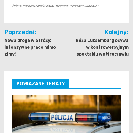
Źródło: facebook.com/Miejska.Biblioteka.Publiczna.we.Wroclawiu
Nawigacja
Poprzedni:
Kolejny:
wpisu
Nowa droga w Stróży:
Róża Luksemburg ożywa
Intensywne prace mimo
w kontrowersyjnym
zimy!
spektaklu we Wrocławiu
POWIĄZANE TEMATY