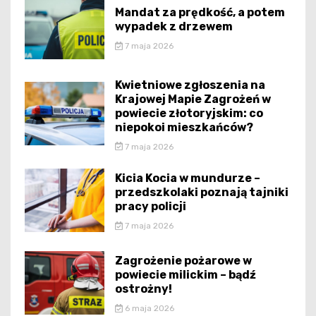
Mandat za prędkość, a potem
wypadek z drzewem
7 maja 2026
Kwietniowe zgłoszenia na
Krajowej Mapie Zagrożeń w
powiecie złotoryjskim: co
niepokoi mieszkańców?
7 maja 2026
Kicia Kocia w mundurze –
przedszkolaki poznają tajniki
pracy policji
7 maja 2026
Zagrożenie pożarowe w
powiecie milickim – bądź
ostrożny!
6 maja 2026