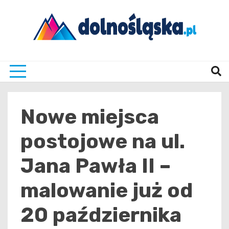
Skip
to
content
Twoje źrodło informacji z Dolnego Śląska
Dolno
Nowe miejsca
postojowe na ul.
Jana Pawła II –
malowanie już od
20 października