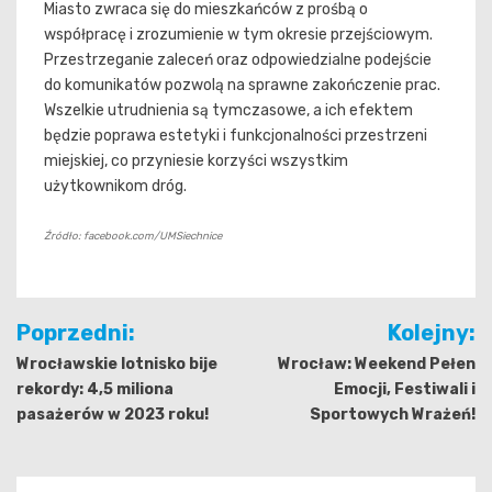
Miasto zwraca się do mieszkańców z prośbą o
współpracę i zrozumienie w tym okresie przejściowym.
Przestrzeganie zaleceń oraz odpowiedzialne podejście
do komunikatów pozwolą na sprawne zakończenie prac.
Wszelkie utrudnienia są tymczasowe, a ich efektem
będzie poprawa estetyki i funkcjonalności przestrzeni
miejskiej, co przyniesie korzyści wszystkim
użytkownikom dróg.
Źródło: facebook.com/UMSiechnice
Nawigacja
Poprzedni:
Kolejny:
wpisu
Wrocławskie lotnisko bije
Wrocław: Weekend Pełen
rekordy: 4,5 miliona
Emocji, Festiwali i
pasażerów w 2023 roku!
Sportowych Wrażeń!