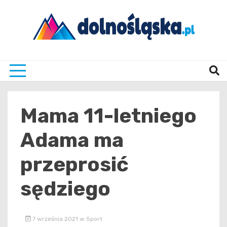
Skip
to
content
Twoje źrodło informacji z Dolnego Śląska
Dolno
Mama 11-letniego
Adama ma
przeprosić
sędziego
7 września 2021
w
Sport