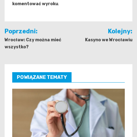
komentować wyroku
.
Nawigacja
Poprzedni:
Kolejny:
wpisu
Wrocław: Czy można mieć
Kasyno we Wrocławiu
wszystko?
POWIĄZANE TEMATY