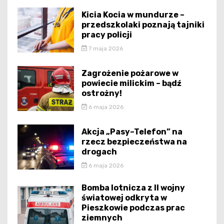
Kicia Kocia w mundurze –
przedszkolaki poznają tajniki
pracy policji
7 maja 2026
Zagrożenie pożarowe w
powiecie milickim – bądź
ostrożny!
6 maja 2026
Akcja „Pasy–Telefon” na
rzecz bezpieczeństwa na
drogach
6 maja 2026
Bomba lotnicza z II wojny
światowej odkryta w
Pieszkowie podczas prac
ziemnych