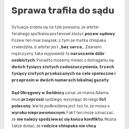
Sprawa trafiła do sądu
Sytuacja zrobiła się na tyle poważna, że arbiter
feralnego spotkania postanowił złożyć
pozew sądowy
.
Pozew ten miał związek, z tym że matka chłopaka
stwierdziła, iż arbiter jest „
bez serca
„. Zdaniem
mężczyzny taka wypowiedź to
naruszenie dóbr
osobistych
. Ponadto możemy mówić o domaganiu się
dwóch tysięcy złotych zadośćuczynienia, trzech
tysięcy złotych przekazanych na cele społeczne i
przeprosin w dwóch numerach lokalnej gazety
.
Sąd Okręgowy w Świdnicy
uznał, że mama Adama
musi
przeprosić
sędziego, wysyłając do niego
list
polecony
. Warte podkreślenia jest też to, że mowa o
wyroku nieprawomocnym
. Fakt ten może oznaczać,
że
nie należy spodziewać się końca konfliktu
. Można
także dodać, że
rodzice chłopaka nie chcą