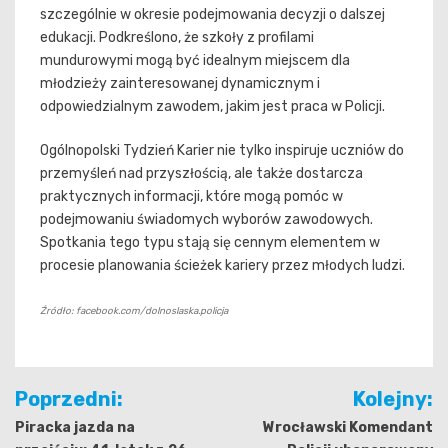
szczególnie w okresie podejmowania decyzji o dalszej
edukacji. Podkreślono, że szkoły z profilami
mundurowymi mogą być idealnym miejscem dla
młodzieży zainteresowanej dynamicznym i
odpowiedzialnym zawodem, jakim jest praca w Policji.
Ogólnopolski Tydzień Karier nie tylko inspiruje uczniów do
przemyśleń nad przyszłością, ale także dostarcza
praktycznych informacji, które mogą pomóc w
podejmowaniu świadomych wyborów zawodowych.
Spotkania tego typu stają się cennym elementem w
procesie planowania ścieżek kariery przez młodych ludzi.
Źródło: facebook.com/dolnoslaska.policja
Nawigacja
Poprzedni:
Kolejny:
wpisu
Piracka jazda na
Wrocławski Komendant