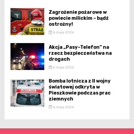
Zagrożenie pożarowe w
powiecie milickim – bądź
ostrożny!
6 maja 2026
Akcja „Pasy–Telefon” na
rzecz bezpieczeństwa na
drogach
6 maja 2026
Bomba lotnicza z II wojny
światowej odkryta w
Pieszkowie podczas prac
ziemnych
6 maja 2026