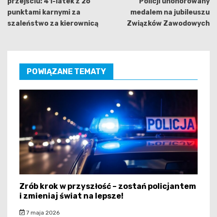
przejściu: 41-latek z 26
Policji uhonorowany
punktami karnymi za
medalem na jubileuszu
szaleństwo za kierownicą
Związków Zawodowych
POWIĄZANE TEMATY
Zrób krok w przyszłość – zostań policjantem
i zmieniaj świat na lepsze!
7 maja 2026