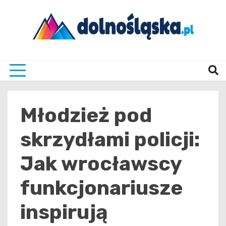
Skip
to
content
Twoje źrodło informacji z Dolnego Śląska
Dolno
Młodzież pod
skrzydłami policji:
Jak wrocławscy
funkcjonariusze
inspirują