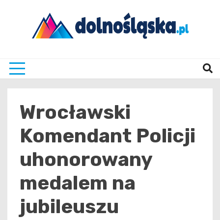
Skip
to
content
Twoje źrodło informacji z Dolnego Śląska
Dolno
Wrocławski
Komendant Policji
uhonorowany
medalem na
jubileuszu