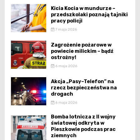
Kicia Kocia w mundurze –
przedszkolaki poznają tajniki
pracy policji
7 maja 2026
Zagrożenie pożarowe w
powiecie milickim – bądź
ostrożny!
6 maja 2026
Akcja „Pasy–Telefon” na
rzecz bezpieczeństwa na
drogach
6 maja 2026
Bomba lotnicza z II wojny
światowej odkryta w
Pieszkowie podczas prac
ziemnych