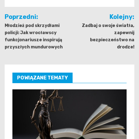
Nawigacja
Poprzedni:
Kolejny:
wpisu
Młodzież pod skrzydłami
Zadbaj o swoje światła,
policji: Jak wrocławscy
zapewnij
funkcjonariusze inspirują
bezpieczeństwo na
przyszłych mundurowych
drodze!
POWIĄZANE TEMATY