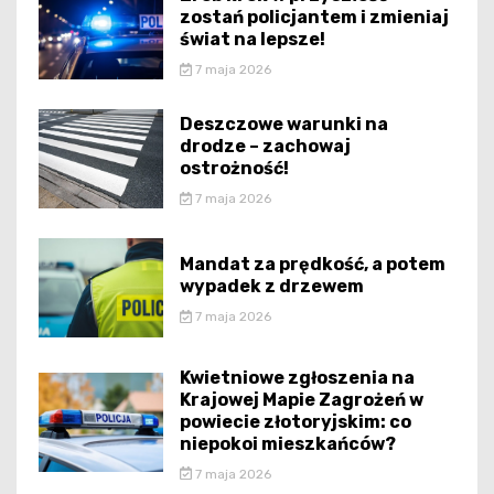
zostań policjantem i zmieniaj
świat na lepsze!
7 maja 2026
Deszczowe warunki na
drodze – zachowaj
ostrożność!
7 maja 2026
Mandat za prędkość, a potem
wypadek z drzewem
7 maja 2026
Kwietniowe zgłoszenia na
Krajowej Mapie Zagrożeń w
powiecie złotoryjskim: co
niepokoi mieszkańców?
7 maja 2026