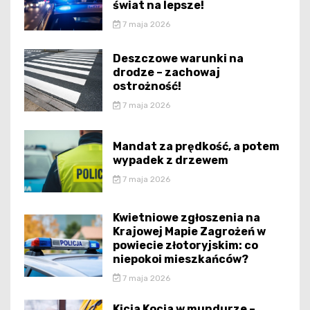
świat na lepsze!
7 maja 2026
Deszczowe warunki na
drodze – zachowaj
ostrożność!
7 maja 2026
Mandat za prędkość, a potem
wypadek z drzewem
7 maja 2026
Kwietniowe zgłoszenia na
Krajowej Mapie Zagrożeń w
powiecie złotoryjskim: co
niepokoi mieszkańców?
7 maja 2026
Kicia Kocia w mundurze –