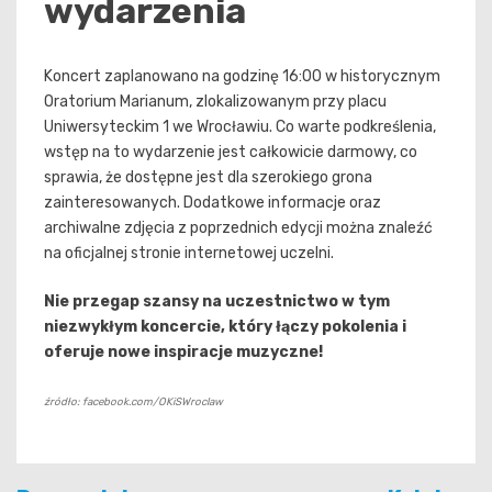
wydarzenia
Koncert zaplanowano na godzinę 16:00 w historycznym
Oratorium Marianum, zlokalizowanym przy placu
Uniwersyteckim 1 we Wrocławiu. Co warte podkreślenia,
wstęp na to wydarzenie jest całkowicie darmowy, co
sprawia, że dostępne jest dla szerokiego grona
zainteresowanych. Dodatkowe informacje oraz
archiwalne zdjęcia z poprzednich edycji można znaleźć
na oficjalnej stronie internetowej uczelni.
Nie przegap szansy na uczestnictwo w tym
niezwykłym koncercie, który łączy pokolenia i
oferuje nowe inspiracje muzyczne!
źródło: facebook.com/OKiSWroclaw
Nawigacja