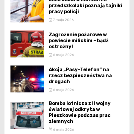
przedszkolaki poznają tajniki
pracy policji
7 maja 2026
Zagrożenie pożarowe w
powiecie milickim – bądź
ostrożny!
6 maja 2026
Akcja „Pasy–Telefon” na
rzecz bezpieczeństwa na
drogach
6 maja 2026
Bomba lotnicza z II wojny
światowej odkryta w
Pieszkowie podczas prac
ziemnych
6 maja 2026