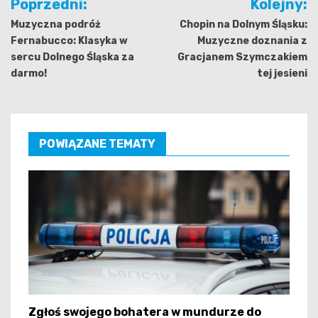
Poprzedni:
Kolejny:
wpisu
Muzyczna podróż
Chopin na Dolnym Śląsku:
Fernabucco: Klasyka w
Muzyczne doznania z
sercu Dolnego Śląska za
Gracjanem Szymczakiem
darmo!
tej jesieni
POWIĄZANE TEMATY
Zgłoś swojego bohatera w mundurze do