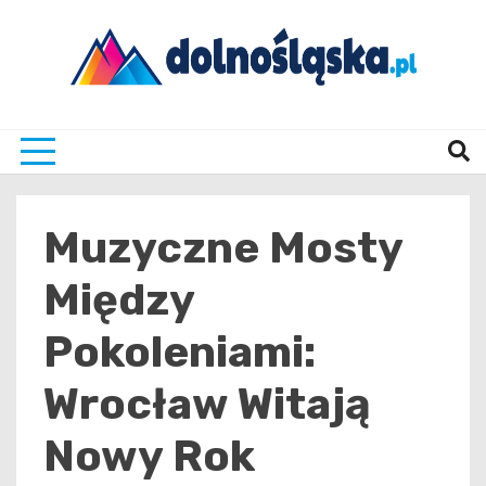
Skip
to
content
Twoje źrodło informacji z Dolnego Śląska
Dolno
Muzyczne Mosty
Między
Pokoleniami:
Wrocław Witają
Nowy Rok