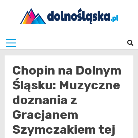
Skip
to
content
Twoje źrodło informacji z Dolnego Śląska
Dolno
Chopin na Dolnym
Śląsku: Muzyczne
doznania z
Gracjanem
Szymczakiem tej