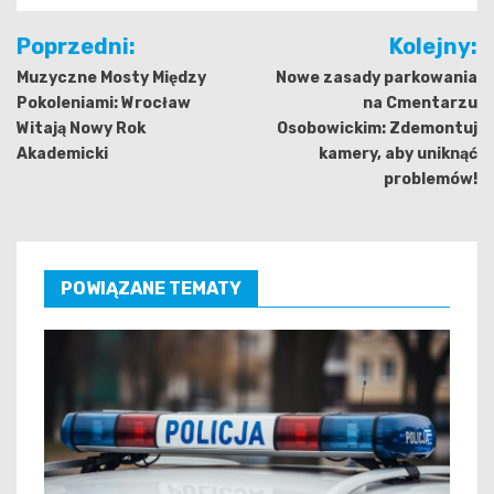
Nawigacja
Poprzedni:
Kolejny:
wpisu
Muzyczne Mosty Między
Nowe zasady parkowania
Pokoleniami: Wrocław
na Cmentarzu
Witają Nowy Rok
Osobowickim: Zdemontuj
Akademicki
kamery, aby uniknąć
problemów!
POWIĄZANE TEMATY