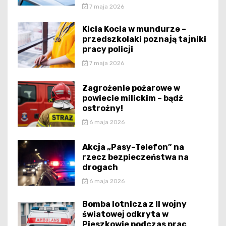
7 maja 2026
Kicia Kocia w mundurze –
przedszkolaki poznają tajniki
pracy policji
7 maja 2026
Zagrożenie pożarowe w
powiecie milickim – bądź
ostrożny!
6 maja 2026
Akcja „Pasy–Telefon” na
rzecz bezpieczeństwa na
drogach
6 maja 2026
Bomba lotnicza z II wojny
światowej odkryta w
Pieszkowie podczas prac