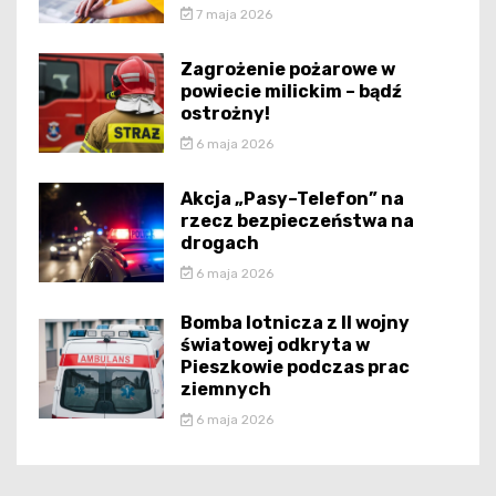
7 maja 2026
Zagrożenie pożarowe w
powiecie milickim – bądź
ostrożny!
6 maja 2026
Akcja „Pasy–Telefon” na
rzecz bezpieczeństwa na
drogach
6 maja 2026
Bomba lotnicza z II wojny
światowej odkryta w
Pieszkowie podczas prac
ziemnych
6 maja 2026