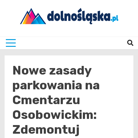
Skip
to
content
Twoje źrodło informacji z Dolnego Śląska
Dolno
Nowe zasady
parkowania na
Cmentarzu
Osobowickim:
Zdemontuj