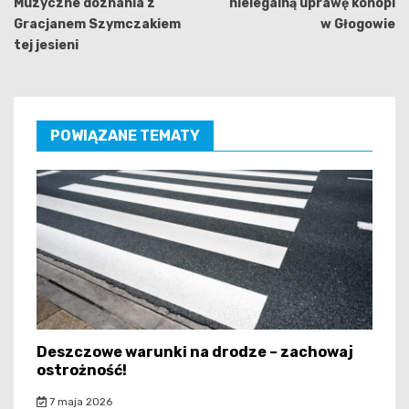
Muzyczne doznania z
nielegalną uprawę konopi
Gracjanem Szymczakiem
w Głogowie
tej jesieni
POWIĄZANE TEMATY
Deszczowe warunki na drodze – zachowaj
ostrożność!
7 maja 2026