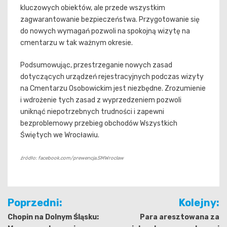
kluczowych obiektów, ale przede wszystkim
zagwarantowanie bezpieczeństwa. Przygotowanie się
do nowych wymagań pozwoli na spokojną wizytę na
cmentarzu w tak ważnym okresie.
Podsumowując, przestrzeganie nowych zasad
dotyczących urządzeń rejestracyjnych podczas wizyty
na Cmentarzu Osobowickim jest niezbędne. Zrozumienie
i wdrożenie tych zasad z wyprzedzeniem pozwoli
uniknąć niepotrzebnych trudności i zapewni
bezproblemowy przebieg obchodów Wszystkich
Świętych we Wrocławiu.
źródło: facebook.com/prewencja.SMWroclaw
Nawigacja
Poprzedni:
Kolejny:
wpisu
Chopin na Dolnym Śląsku:
Para aresztowana za