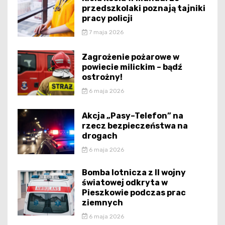
przedszkolaki poznają tajniki
pracy policji
7 maja 2026
Zagrożenie pożarowe w
powiecie milickim – bądź
ostrożny!
6 maja 2026
Akcja „Pasy–Telefon” na
rzecz bezpieczeństwa na
drogach
6 maja 2026
Bomba lotnicza z II wojny
światowej odkryta w
Pieszkowie podczas prac
ziemnych
6 maja 2026