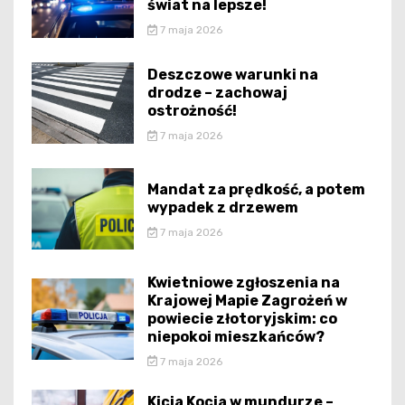
świat na lepsze!
7 maja 2026
Deszczowe warunki na
drodze – zachowaj
ostrożność!
7 maja 2026
Mandat za prędkość, a potem
wypadek z drzewem
7 maja 2026
Kwietniowe zgłoszenia na
Krajowej Mapie Zagrożeń w
powiecie złotoryjskim: co
niepokoi mieszkańców?
7 maja 2026
Kicia Kocia w mundurze –