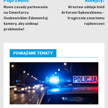
Poprzedni:
Kolejny:
wpisu
Nowe zasady parkowania
Wrocław oddaje hołd
na Cmentarzu
Arturowi Sękowskiemu –
Osobowickim: Zdemontuj
tragicznie zmarłemu
kamery, aby uniknąć
rajdowcowi
problemów!
POWIĄZANE TEMATY