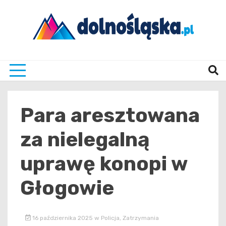
Skip
to
content
Twoje źrodło informacji z Dolnego Śląska
Dolno
Para aresztowana
za nielegalną
uprawę konopi w
Głogowie
16 października 2025
w
Policja
,
Zatrzymania