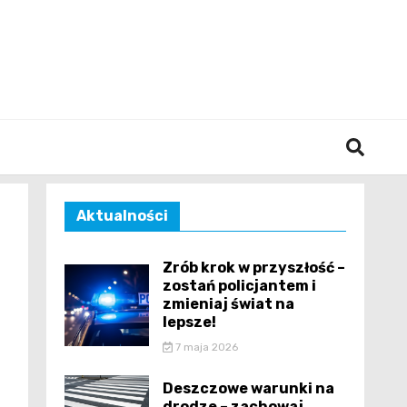
śląska
Aktualności
Zrób krok w przyszłość –
zostań policjantem i
zmieniaj świat na
lepsze!
7 maja 2026
Deszczowe warunki na
drodze – zachowaj