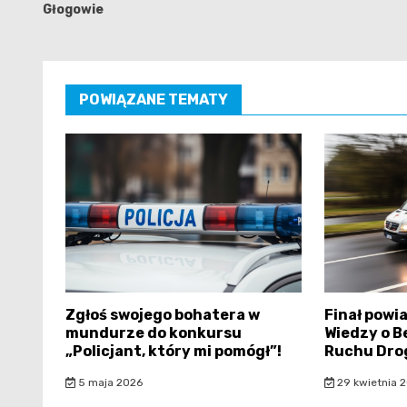
Głogowie
POWIĄZANE TEMATY
Zgłoś swojego bohatera w
Finał powi
mundurze do konkursu
Wiedzy o B
„Policjant, który mi pomógł”!
Ruchu Dro
5 maja 2026
29 kwietnia 