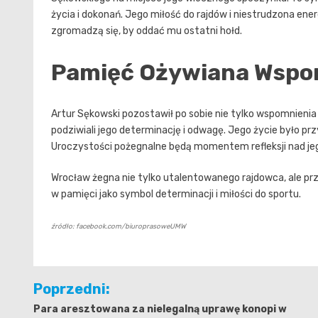
życia i dokonań. Jego miłość do rajdów i niestrudzona energ
zgromadzą się, by oddać mu ostatni hołd.
Pamięć Ożywiana Wspo
Artur Sękowski pozostawił po sobie nie tylko wspomnienia 
podziwiali jego determinację i odwagę. Jego życie było 
Uroczystości pożegnalne będą momentem refleksji nad jego 
Wrocław żegna nie tylko utalentowanego rajdowca, ale pr
w pamięci jako symbol determinacji i miłości do sportu.
źródło: facebook.com/biuroprasoweUMW
Nawigacja
Poprzedni:
wpisu
Para aresztowana za nielegalną uprawę konopi w