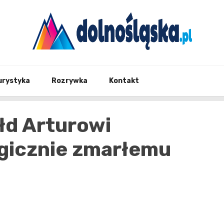
Twoje źrodło informacji z Dolnego Śląska
Dolno
urystyka
Rozrywka
Kontakt
łd Arturowi
gicznie zmarłemu