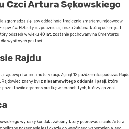
u Czci Artura Sękowskiego
ia zgromadzą się, aby oddać hołd tragicznie zmarłemu rajdowcowi
ej pw. św. Elżbiety rozpocznie się msza żałobna, której celem jest
który odszedł w wieku 40 lat, zostanie pochowany na Cmentarzu
dla wybitnych postaci.
sie Rajdu
ą rajdową i fanami motoryzacji. Zginął 12 października podczas Rajd
ch. Rajdowiec znany był z
niesamowitego oddania i pasji
, które
ie pozostawiło ogromną pustkę w sercach tych, którzy go znali.
ca
bowickiego wyruszy kondukt żałobny, który poprowadzi ciało Artura
mboliczne pożegnanie jest okazją do wspólnego wspomnienia jego