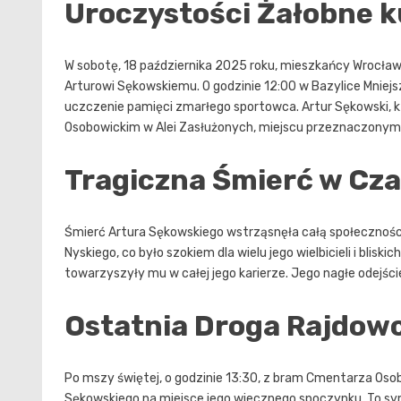
Uroczystości Żałobne k
W sobotę, 18 października 2025 roku, mieszkańcy Wrocław
Arturowi Sękowskiemu. O godzinie 12:00 w Bazylice Mniejsz
uczczenie pamięci zmarłego sportowca. Artur Sękowski, 
Osobowickim w Alei Zasłużonych, miejscu przeznaczonym 
Tragiczna Śmierć w Cza
Śmierć Artura Sękowskiego wstrząsnęła całą społeczności
Nyskiego, co było szokiem dla wielu jego wielbicieli i bliski
towarzyszyły mu w całej jego karierze. Jego nagłe odejśc
Ostatnia Droga Rajdow
Po mszy świętej, o godzinie 13:30, z bram Cmentarza Oso
Sękowskiego na miejsce jego wiecznego spoczynku. To sy