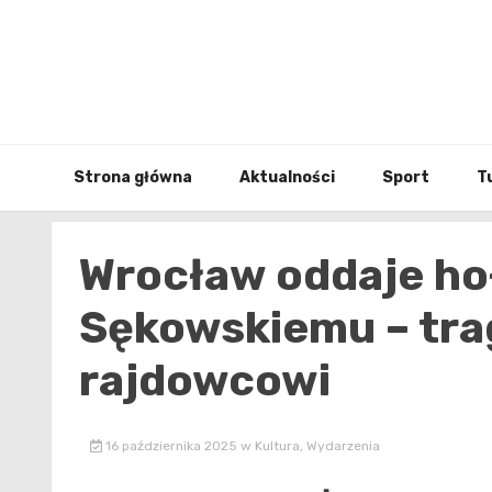
Skip
to
content
Strona główna
Aktualności
Sport
T
Wrocław oddaje ho
Sękowskiemu – tra
rajdowcowi
16 października 2025
w
Kultura
,
Wydarzenia