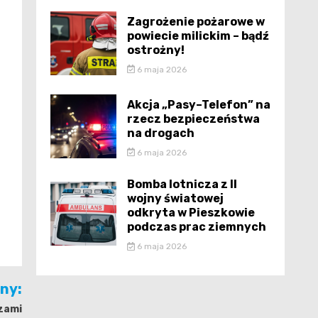
Zagrożenie pożarowe w
powiecie milickim – bądź
ostrożny!
6 maja 2026
Akcja „Pasy–Telefon” na
rzecz bezpieczeństwa
na drogach
6 maja 2026
Bomba lotnicza z II
wojny światowej
odkryta w Pieszkowie
podczas prac ziemnych
6 maja 2026
jny:
zami