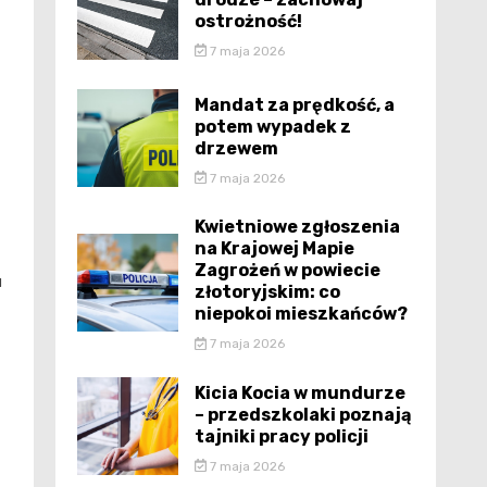
ostrożność!
7 maja 2026
Mandat za prędkość, a
potem wypadek z
drzewem
7 maja 2026
Kwietniowe zgłoszenia
na Krajowej Mapie
Zagrożeń w powiecie
u
złotoryjskim: co
niepokoi mieszkańców?
7 maja 2026
Kicia Kocia w mundurze
– przedszkolaki poznają
tajniki pracy policji
7 maja 2026