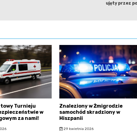
ujęty przez po
atowy Turnieju
Znaleziony w Żmigrodzie
ezpieczeństwie w
samochód skradziony w
gowym za nami!
Hiszpanii
2026
29 kwietnia 2026