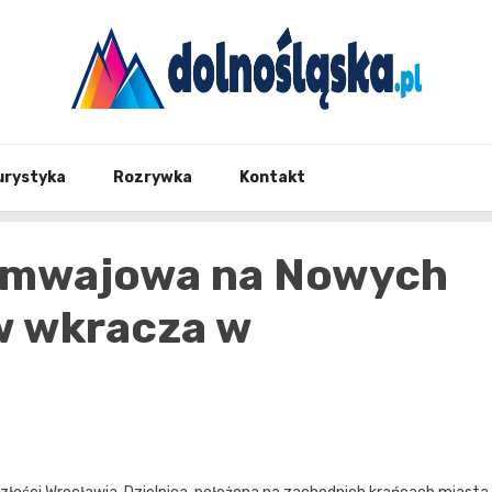
Twoje źrodło informacji z Dolnego Śląska
Dolno
urystyka
Rozrywka
Kontakt
ramwajowa na Nowych
w wkracza w