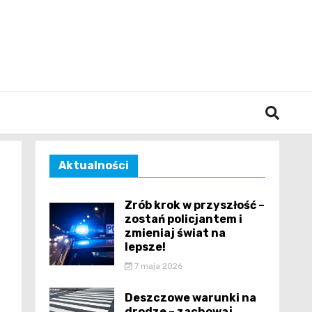
śląska
Aktualności
Zrób krok w przyszłość –
zostań policjantem i
zmieniaj świat na
lepsze!
7 maja 2026
Deszczowe warunki na
drodze – zachowaj