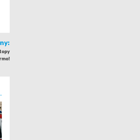
jny:
topy
armo!