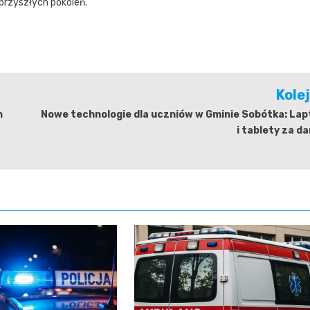
przyszłych pokoleń.
Kole
h
Nowe technologie dla uczniów w Gminie Sobótka: Lap
i tablety za d