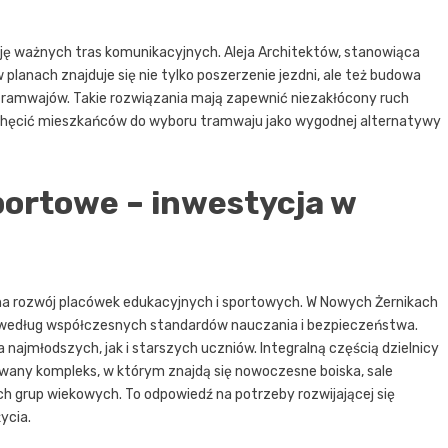
ję ważnych tras komunikacyjnych. Aleja Architektów, stanowiąca
planach znajduje się nie tylko poszerzenie jezdni, ale też budowa
 tramwajów. Takie rozwiązania mają zapewnić niezakłócony ruch
achęcić mieszkańców do wyboru tramwaju jako wygodnej alternatywy
portowe – inwestycja w
 na rozwój placówek edukacyjnych i sportowych. W Nowych Żernikach
 według współczesnych standardów nauczania i bezpieczeństwa.
a najmłodszych, jak i starszych uczniów. Integralną częścią dzielnicy
wany kompleks, w którym znajdą się nowoczesne boiska, sale
ch grup wiekowych. To odpowiedź na potrzeby rozwijającej się
ycia.