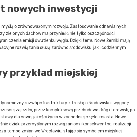
t nowych inwestycji
 z myślą o zrównoważonym rozwoju. Zastosowanie odnawialnych
zy zielonych dachów ma przynieść nie tylko oszczędności
graniczenia emisji dwutlenku węgla. Dzięki temu Nowe Żerniki mają
owacyjne rozwiązania służą zarówno środowisku, jak i codziennym
y przykład miejskiej
 dynamiczny rozwój infrastruktury z troską o środowisko i wygodę
czesnej zajezdni, przez kompleksową przebudowę dróg i torowisk, po
awy dla nowej jakości życia w zachodniej części miasta. Nowe
śnie dzięki przemyślanym rozwiązaniom i konsekwentnej realizacji
za tempo zmian we Wrocławiu, stając się symbolem miejskiej