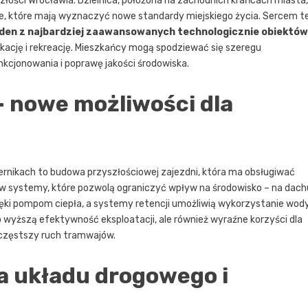
złości Wrocławia. Dzielnica, położona na zachodnich krańcach miasta,
zne, które mają wyznaczyć nowe standardy miejskiego życia. Sercem te
eden z najbardziej zaawansowanych technologicznie obiektów
ację i rekreację. Mieszkańcy mogą spodziewać się szeregu
kcjonowania i poprawę jakości środowiska.
 nowe możliwości dla
rnikach to budowa przyszłościowej zajezdni, która ma obsługiwać
w systemy, które pozwolą ograniczyć wpływ na środowisko – na dach
ięki pompom ciepła, a systemy retencji umożliwią wykorzystanie wod
 wyższą efektywność eksploatacji, ale również wyraźne korzyści dla
 częstszy ruch tramwajów.
 układu drogowego i