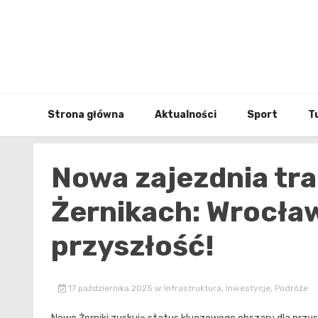
Skip
to
content
Strona główna
Aktualności
Sport
T
Nowa zajezdnia t
Żernikach: Wrocła
przyszłość!
17 października 2025
w
Infrastruktura
,
Inwestycje
,
Podróże