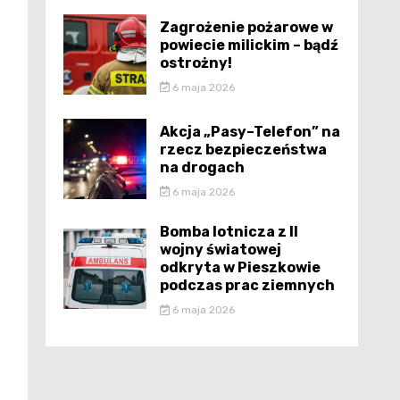
Zagrożenie pożarowe w
powiecie milickim – bądź
ostrożny!
6 maja 2026
Akcja „Pasy–Telefon” na
rzecz bezpieczeństwa
na drogach
6 maja 2026
Bomba lotnicza z II
wojny światowej
odkryta w Pieszkowie
podczas prac ziemnych
6 maja 2026