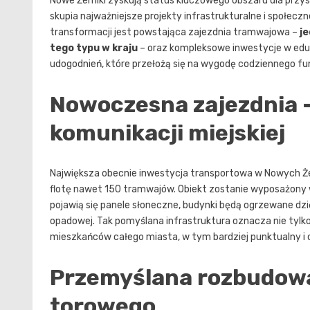
Nowe Żerniki zyskują status kluczowego obszaru dla przys
skupia najważniejsze projekty infrastrukturalne i społec
transformacji jest powstająca zajezdnia tramwajowa –
j
tego typu w kraju
– oraz kompleksowe inwestycje w eduk
udogodnień, które przełożą się na wygodę codziennego fun
Nowoczesna zajezdnia –
komunikacji miejskiej
Największa obecnie inwestycja transportowa w Nowych Że
flotę nawet 150 tramwajów. Obiekt zostanie wyposażony 
pojawią się panele słoneczne, budynki będą ogrzewane dz
opadowej. Tak pomyślana infrastruktura oznacza nie tylko
mieszkańców całego miasta, w tym bardziej punktualny i
Przemyślana rozbudowa
torowego