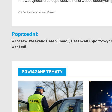
innowacyjności oraz odpowiedzialności wobec obecnych i 
Źródło: facebook.com/mpkwroc
Nawigacja
Poprzedni:
wpisu
Wrocław: Weekend Pełen Emocji, Festiwali i Sportowyc
Wrażeń!
POWIĄZANE TEMATY