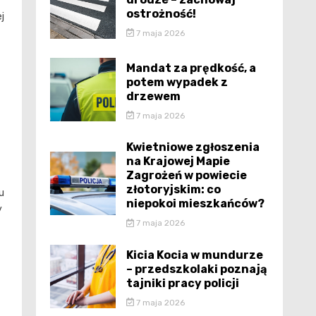
ostrożność!
j
7 maja 2026
Mandat za prędkość, a
potem wypadek z
drzewem
7 maja 2026
Kwietniowe zgłoszenia
na Krajowej Mapie
Zagrożeń w powiecie
złotoryjskim: co
u
niepokoi mieszkańców?
y
7 maja 2026
Kicia Kocia w mundurze
– przedszkolaki poznają
tajniki pracy policji
7 maja 2026