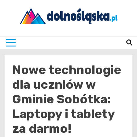
Skip
to
content
Twoje źrodło informacji z Dolnego Śląska
Dolno
Nowe technologie
dla uczniów w
Gminie Sobótka:
Laptopy i tablety
za darmo!