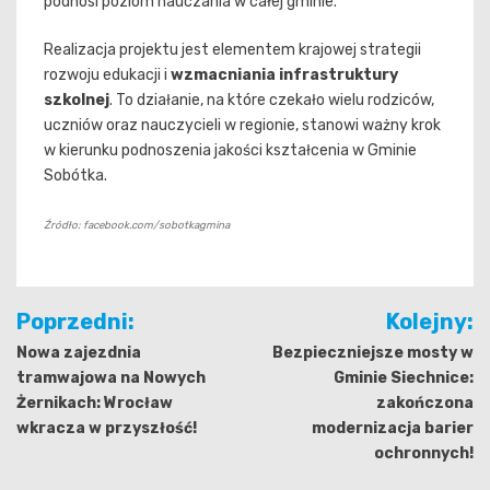
podnosi poziom nauczania w całej gminie.
Realizacja projektu jest elementem krajowej strategii
rozwoju edukacji i
wzmacniania infrastruktury
szkolnej
. To działanie, na które czekało wielu rodziców,
uczniów oraz nauczycieli w regionie, stanowi ważny krok
w kierunku podnoszenia jakości kształcenia w Gminie
Sobótka.
Źródło: facebook.com/sobotkagmina
Nawigacja
Poprzedni:
Kolejny:
wpisu
Nowa zajezdnia
Bezpieczniejsze mosty w
tramwajowa na Nowych
Gminie Siechnice:
Żernikach: Wrocław
zakończona
wkracza w przyszłość!
modernizacja barier
ochronnych!