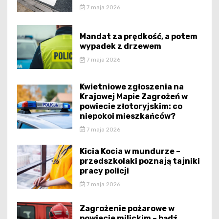
7 maja 2026
Mandat za prędkość, a potem
wypadek z drzewem
7 maja 2026
Kwietniowe zgłoszenia na
Krajowej Mapie Zagrożeń w
powiecie złotoryjskim: co
niepokoi mieszkańców?
7 maja 2026
Kicia Kocia w mundurze –
przedszkolaki poznają tajniki
pracy policji
7 maja 2026
Zagrożenie pożarowe w
powiecie milickim – bądź