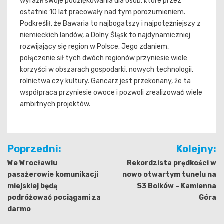
wyraził swoje podziękowania dla osób, które przez
ostatnie 10 lat pracowały nad tym porozumieniem.
Podkreślił, że Bawaria to najbogatszy i najpotężniejszy z
niemieckich landów, a Dolny Śląsk to najdynamiczniej
rozwijający się region w Polsce. Jego zdaniem,
połączenie sił tych dwóch regionów przyniesie wiele
korzyści w obszarach gospodarki, nowych technologii,
rolnictwa czy kultury. Gancarz jest przekonany, że ta
współpraca przyniesie owoce i pozwoli zrealizować wiele
ambitnych projektów.
Nawigacja
Poprzedni:
Kolejny:
wpisu
We Wrocławiu
Rekordzista prędkości w
pasażerowie komunikacji
nowo otwartym tunelu na
miejskiej będą
S3 Bolków – Kamienna
podróżować pociągami za
Góra
darmo