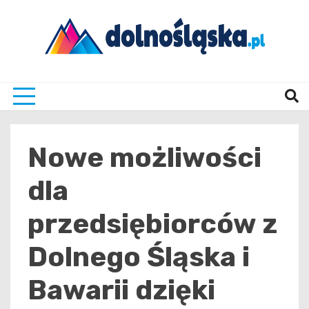
Skip
to
content
Twoje źrodło informacji z Dolnego Śląska
Dolno
Nowe możliwości
dla
przedsiębiorców z
Dolnego Śląska i
Bawarii dzięki