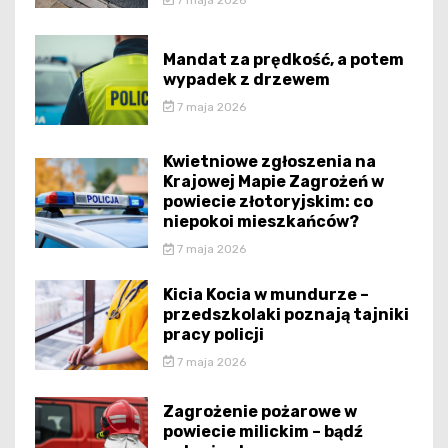
Mandat za prędkość, a potem
wypadek z drzewem
7 maja 2026
Kwietniowe zgłoszenia na
Krajowej Mapie Zagrożeń w
powiecie złotoryjskim: co
niepokoi mieszkańców?
7 maja 2026
Kicia Kocia w mundurze –
przedszkolaki poznają tajniki
pracy policji
7 maja 2026
Zagrożenie pożarowe w
powiecie milickim – bądź