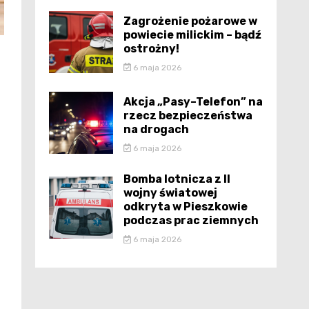
Zagrożenie pożarowe w
powiecie milickim – bądź
ostrożny!
6 maja 2026
Akcja „Pasy–Telefon” na
rzecz bezpieczeństwa
na drogach
6 maja 2026
Bomba lotnicza z II
wojny światowej
odkryta w Pieszkowie
podczas prac ziemnych
6 maja 2026