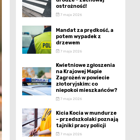
ostrożność!
7 maja 2026
Mandat za prędkość, a
potem wypadek z
drzewem
7 maja 2026
Kwietniowe zgłoszenia
na Krajowej Mapie
Zagrożeń w powiecie
złotoryjskim: co
niepokoi mieszkańców?
7 maja 2026
Kicia Kocia w mundurze
– przedszkolaki poznają
tajniki pracy policji
7 maja 2026