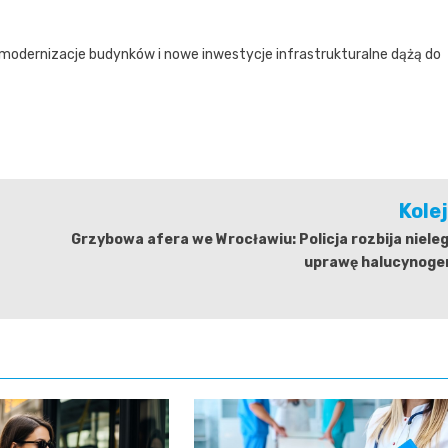
e modernizacje budynków i nowe inwestycje infrastrukturalne dążą do
Kole
Grzybowa afera we Wrocławiu: Policja rozbija niele
uprawę halucynoge