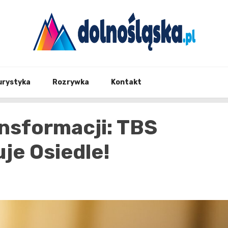
Twoje źrodło informacji z Dolnego Śląska
Dolno
urystyka
Rozrywka
Kontakt
nsformacji: TBS
je Osiedle!