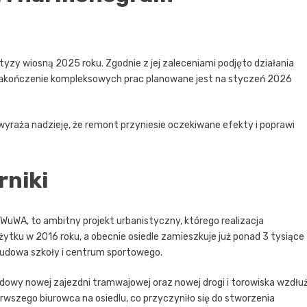
yzy wiosną 2025 roku. Zgodnie z jej zaleceniami podjęto działania
 Zakończenie kompleksowych prac planowane jest na styczeń 2026
 wyraża nadzieję, że remont przyniesie oczekiwane efekty i poprawi
rniki
WuWA, to ambitny projekt urbanistyczny, którego realizacja
żytku w 2016 roku, a obecnie osiedle zamieszkuje już ponad 3 tysiące
 budowa szkoły i centrum sportowego.
dowy nowej zajezdni tramwajowej oraz nowej drogi i torowiska wzdłu
erwszego biurowca na osiedlu, co przyczyniło się do stworzenia