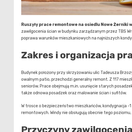
Ruszyły prace remontowe na osiedlu Nowe Żerniki 
zawilgocenia ścian w budynku zarządzanym przez TBS Wroc
poprawa warunków mieszkaniowych na najniższych kondy
Zakres i organizacja pr
Budynek położony przy skrzyżowaniu ulic Tadeusza Brzozy
owalnym patio, przechodzi generalny remont. Z 117 mieszk
seniorów. Prace obejmują m.in. usunięcie starych posadzek
także odnowa posadzek oraz malowanie ścian i sufitów.
W trosce o bezpieczeństwo mieszkańców, kondygnacja -1 z
remontowych. Windy nie obsługują obecnie tego poziomu
Przyczyny zawilgoceni