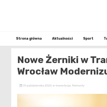
Skip
to
content
Strona główna
Aktualności
Sport
T
Nowe Żerniki w Tra
Wrocław Modernizu
31 października 2025
w
Inwestycje
,
Remonty