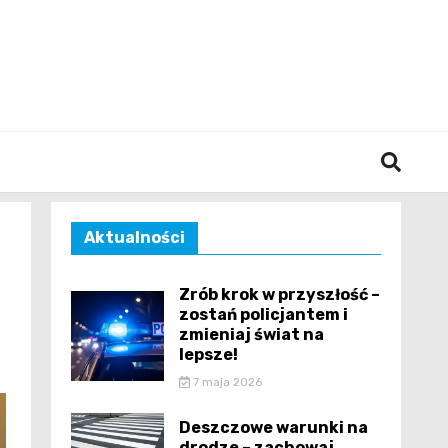
śląska
Aktualności
Zrób krok w przyszłość –
zostań policjantem i
zmieniaj świat na
lepsze!
7 maja 2026
Deszczowe warunki na
drodze – zachowaj