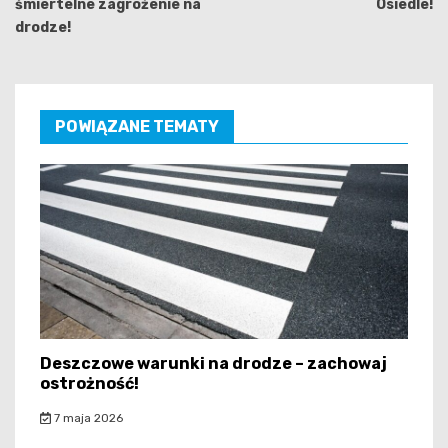
śmiertelne zagrożenie na
Osiedle!
drodze!
POWIĄZANE TEMATY
Deszczowe warunki na drodze – zachowaj
ostrożność!
7 maja 2026