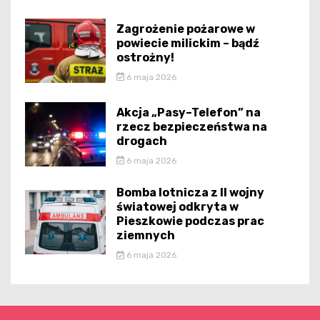
Zagrożenie pożarowe w
powiecie milickim – bądź
ostrożny!
6 maja 2026
Akcja „Pasy–Telefon” na
rzecz bezpieczeństwa na
drogach
6 maja 2026
Bomba lotnicza z II wojny
światowej odkryta w
Pieszkowie podczas prac
ziemnych
6 maja 2026