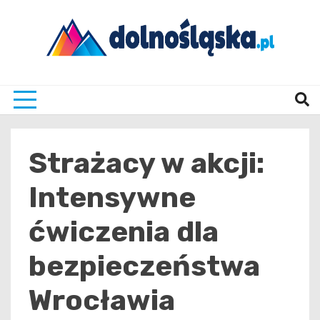
Skip
to
content
Twoje źrodło informacji z Dolnego Śląska
Dolno
Strażacy w akcji:
Intensywne
ćwiczenia dla
bezpieczeństwa
Wrocławia