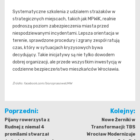
Systematyczne szkolenia z udziałem strażaków w
strategicznych miejscach, takich jak MPWiK, realnie
podnoszą poziom zabezpieczenia miasta przed
niespodziewanymi incydentami. Lepsza orientacja w
terenie, sprawdzone procedury i zgrany zespół ratują
czas, który w sytuacjach kryzysowych bywa
decydujący. Takie inicjatywy są nie tylko dowodem
dobrej organizacji, ale przede wszystkim inwestycją w
codzienne bezpieczeństwo mieszkańców Wrocławia.
Źródło: facebook.com/biuroprasoweUMW
Nawigacja
Poprzedni:
Kolejny:
wpisu
Pijany rowerzysta z
Nowe Żerniki w
Rudnej z niemal 4
Transformacji: TBS
promilami stwarzał
Wrocław Modernizuje