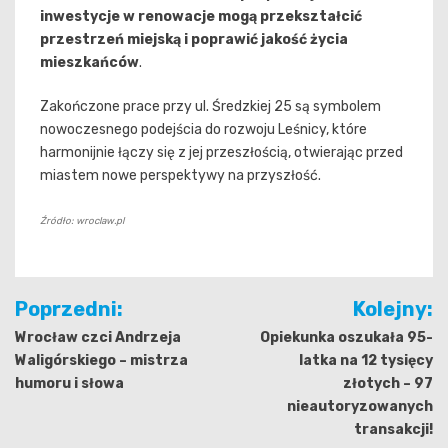
inwestycje w renowacje mogą przekształcić
przestrzeń miejską i poprawić jakość życia
mieszkańców
.
Zakończone prace przy ul. Średzkiej 25 są symbolem
nowoczesnego podejścia do rozwoju Leśnicy, które
harmonijnie łączy się z jej przeszłością, otwierając przed
miastem nowe perspektywy na przyszłość.
Źródło: wroclaw.pl
Nawigacja
Poprzedni:
Kolejny:
wpisu
Wrocław czci Andrzeja
Opiekunka oszukała 95-
Waligórskiego – mistrza
latka na 12 tysięcy
humoru i słowa
złotych – 97
nieautoryzowanych
transakcji!