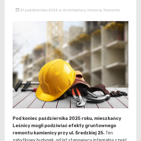
21 października 2025
w
Architektura
,
Historia
,
Remonty
Pod koniec października 2025 roku, mieszkańcy
Leśnicy mogli podziwiać efekty gruntownego
remontu kamienicy przy ul. Średzkiej 25.
Ten
zabytkowy budynek, od lat stanowiący integralną część