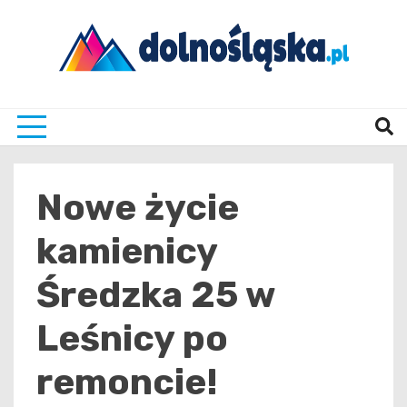
Skip
to
content
Twoje źrodło informacji z Dolnego Śląska
Dolno
Nowe życie
kamienicy
Średzka 25 w
Leśnicy po
remoncie!