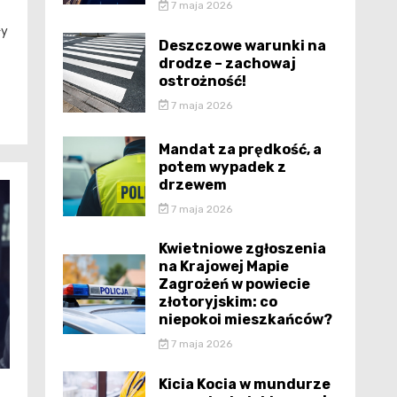
7 maja 2026
ły
Deszczowe warunki na
drodze – zachowaj
ostrożność!
7 maja 2026
Mandat za prędkość, a
potem wypadek z
drzewem
7 maja 2026
Kwietniowe zgłoszenia
na Krajowej Mapie
Zagrożeń w powiecie
złotoryjskim: co
niepokoi mieszkańców?
7 maja 2026
Kicia Kocia w mundurze