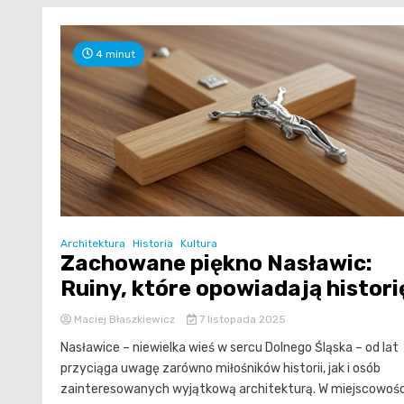
4 minut
Architektura
Historia
Kultura
Zachowane piękno Nasławic:
Ruiny, które opowiadają histori
Maciej Błaszkiewicz
7 listopada 2025
Nasławice – niewielka wieś w sercu Dolnego Śląska – od lat
przyciąga uwagę zarówno miłośników historii, jak i osób
zainteresowanych wyjątkową architekturą. W miejscowośc