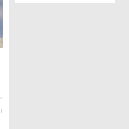
wa
ji