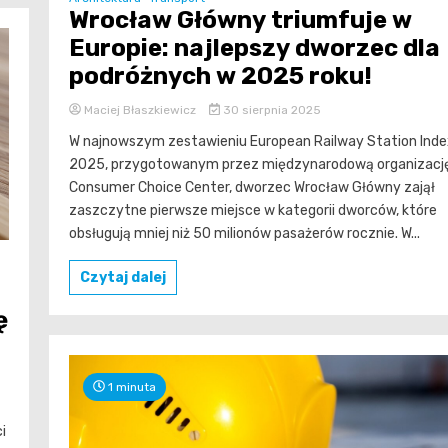
Wrocław Główny triumfuje w
Europie: najlepszy dworzec dla
podróżnych w 2025 roku!
Maciej Błaszkiewicz
30 sierpnia 2025
W najnowszym zestawieniu European Railway Station Inde
2025, przygotowanym przez międzynarodową organizacj
Consumer Choice Center, dworzec Wrocław Główny zajął
zaszczytne pierwsze miejsce w kategorii dworców, które
obsługują mniej niż 50 milionów pasażerów rocznie. W...
Czytaj dalej
ę
1 minuta
i