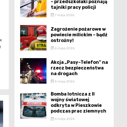
– przedszkolaki poznają
tajniki pracy policji
7 maja 2026
Zagrożenie pożarowe w
powiecie milickim – bądź
ostrożny!
x
ę
6 maja 2026
Akcja „Pasy–Telefon” na
rzecz bezpieczeństwa
na drogach
6 maja 2026
Bomba lotnicza z II
wojny światowej
odkryta w Pieszkowie
podczas prac ziemnych
6 maja 2026