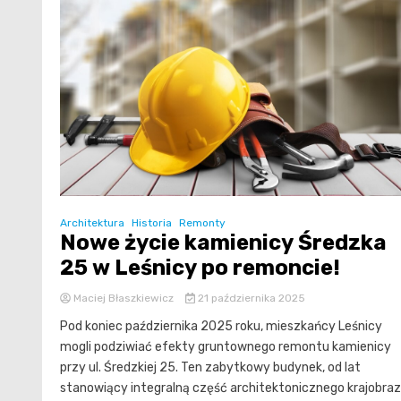
Architektura
Historia
Remonty
Nowe życie kamienicy Średzka
25 w Leśnicy po remoncie!
Maciej Błaszkiewicz
21 października 2025
Pod koniec października 2025 roku, mieszkańcy Leśnicy
mogli podziwiać efekty gruntownego remontu kamienicy
przy ul. Średzkiej 25. Ten zabytkowy budynek, od lat
stanowiący integralną część architektonicznego krajobra