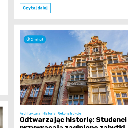
Czytaj dalej
2 minut
Architektura
Historia
Rekonstrukcje
Odtwarzając historię: Studenci
przywracają zaginione zabytki