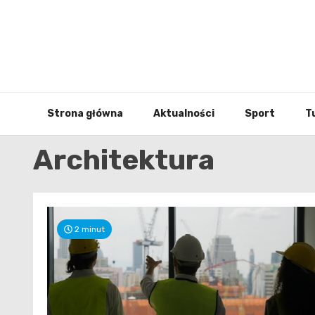
Skip
to
content
Strona główna
Aktualności
Sport
T
Architektura
2 minut