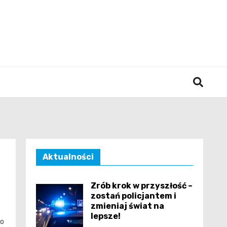
śląska
Aktualności
Zrób krok w przyszłość –
zostań policjantem i
zmieniaj świat na
lepsze!
po