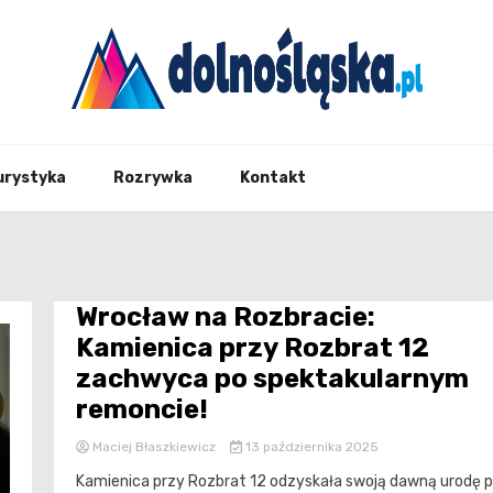
Twoje źrodło informacji z Dolnego Śląska
Dolno
urystyka
Rozrywka
Kontakt
Wrocław na Rozbracie:
Kamienica przy Rozbrat 12
zachwyca po spektakularnym
remoncie!
Maciej Błaszkiewicz
13 października 2025
Kamienica przy Rozbrat 12 odzyskała swoją dawną urodę 