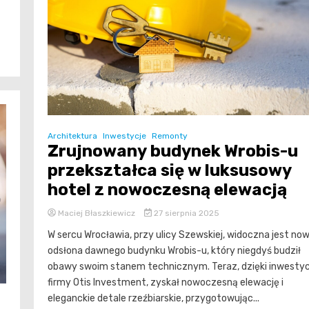
Architektura
Inwestycje
Remonty
Zrujnowany budynek Wrobis-u
przekształca się w luksusowy
hotel z nowoczesną elewacją
Maciej Błaszkiewicz
27 sierpnia 2025
W sercu Wrocławia, przy ulicy Szewskiej, widoczna jest no
odsłona dawnego budynku Wrobis-u, który niegdyś budził
obawy swoim stanem technicznym. Teraz, dzięki inwestyc
firmy Otis Investment, zyskał nowoczesną elewację i
eleganckie detale rzeźbiarskie, przygotowując...