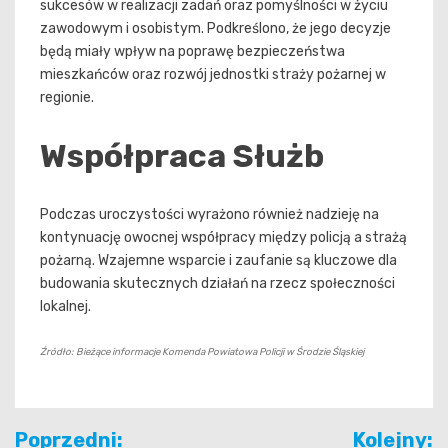
sukcesów w realizacji zadań oraz pomyślności w życiu
zawodowym i osobistym. Podkreślono, że jego decyzje
będą miały wpływ na poprawę bezpieczeństwa
mieszkańców oraz rozwój jednostki straży pożarnej w
regionie.
Współpraca Służb
Podczas uroczystości wyrażono również nadzieję na
kontynuację owocnej współpracy między policją a strażą
pożarną. Wzajemne wsparcie i zaufanie są kluczowe dla
budowania skutecznych działań na rzecz społeczności
lokalnej.
Źródło: Bieżące informacje Komenda Powiatowa Policji w Środzie Śląskiej
Nawigacja
Poprzedni:
Kolejny: