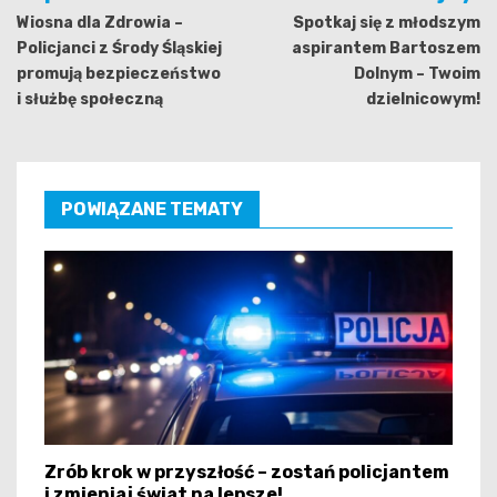
wpisu
Wiosna dla Zdrowia –
Spotkaj się z młodszym
Policjanci z Środy Śląskiej
aspirantem Bartoszem
promują bezpieczeństwo
Dolnym – Twoim
i służbę społeczną
dzielnicowym!
POWIĄZANE TEMATY
Zrób krok w przyszłość – zostań policjantem
i zmieniaj świat na lepsze!