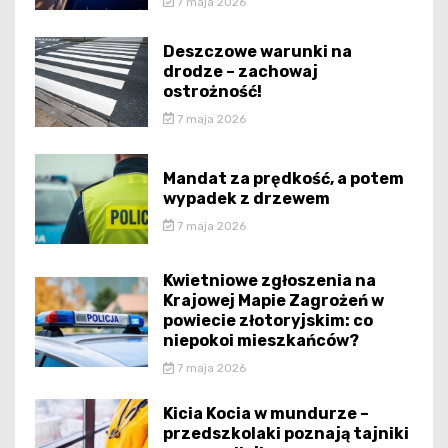
7 maja 2026
Deszczowe warunki na
drodze – zachowaj
ostrożność!
7 maja 2026
Mandat za prędkość, a potem
wypadek z drzewem
7 maja 2026
Kwietniowe zgłoszenia na
Krajowej Mapie Zagrożeń w
powiecie złotoryjskim: co
niepokoi mieszkańców?
7 maja 2026
Kicia Kocia w mundurze –
przedszkolaki poznają tajniki