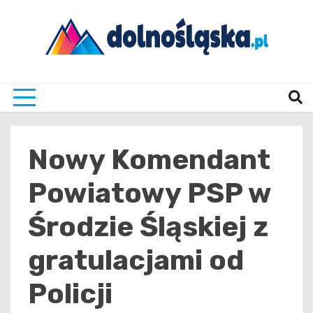
Skip
to
content
Twoje źrodło informacji z Dolnego Śląska
Dolno
Nowy Komendant
Powiatowy PSP w
Środzie Śląskiej z
gratulacjami od
Policji