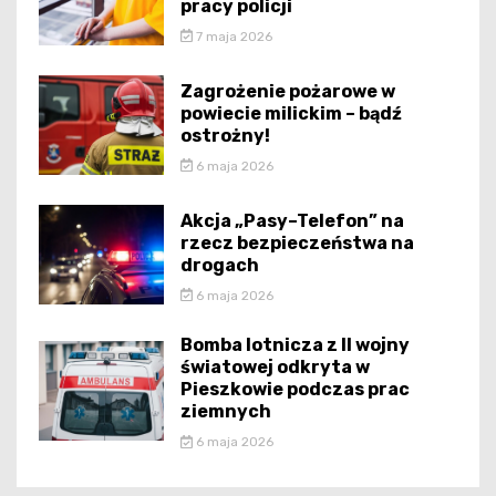
pracy policji
7 maja 2026
Zagrożenie pożarowe w
powiecie milickim – bądź
ostrożny!
6 maja 2026
Akcja „Pasy–Telefon” na
rzecz bezpieczeństwa na
drogach
6 maja 2026
Bomba lotnicza z II wojny
światowej odkryta w
Pieszkowie podczas prac
ziemnych
6 maja 2026