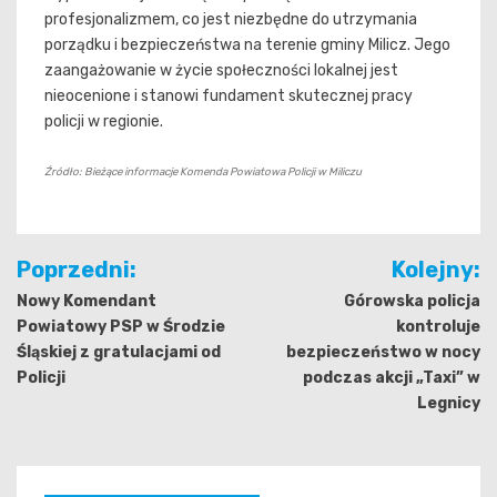
profesjonalizmem, co jest niezbędne do utrzymania
porządku i bezpieczeństwa na terenie gminy Milicz. Jego
zaangażowanie w życie społeczności lokalnej jest
nieocenione i stanowi fundament skutecznej pracy
policji w regionie.
Źródło: Bieżące informacje Komenda Powiatowa Policji w Miliczu
Nawigacja
Poprzedni:
Kolejny:
wpisu
Nowy Komendant
Górowska policja
Powiatowy PSP w Środzie
kontroluje
Śląskiej z gratulacjami od
bezpieczeństwo w nocy
Policji
podczas akcji „Taxi” w
Legnicy