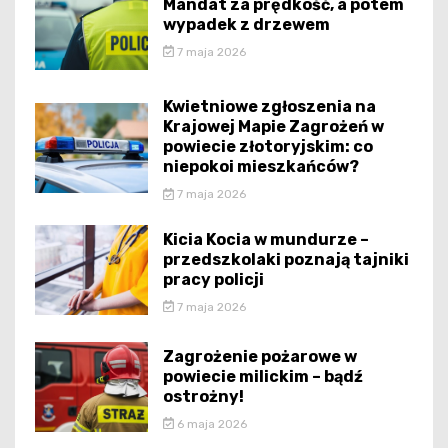
Mandat za prędkość, a potem
wypadek z drzewem
7 maja 2026
Kwietniowe zgłoszenia na
Krajowej Mapie Zagrożeń w
powiecie złotoryjskim: co
niepokoi mieszkańców?
7 maja 2026
Kicia Kocia w mundurze –
przedszkolaki poznają tajniki
pracy policji
7 maja 2026
Zagrożenie pożarowe w
powiecie milickim – bądź
ostrożny!
6 maja 2026