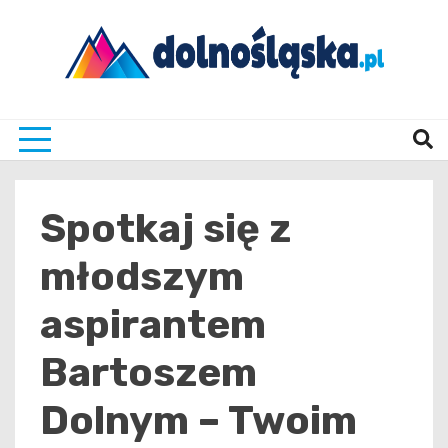
Skip
to
content
Twoje źrodło informacji z Dolnego Śląska
Dolno
Spotkaj się z
młodszym
aspirantem
Bartoszem
Dolnym – Twoim