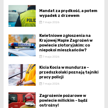
Mandat za prędkość, a potem
wypadek z drzewem
7 maja 2026
Kwietniowe zgłoszenia na
Krajowej Mapie Zagrożeń w
powiecie złotoryjskim: co
niepokoi mieszkańców?
7 maja 2026
Kicia Kocia w mundurze –
przedszkolaki poznają tajniki
pracy policji
7 maja 2026
Zagrożenie pożarowe w
powiecie milickim – bądź
ostrożny!