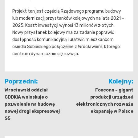
Projekt ten jest częścią Rządowego programu budowy
lub modernizacji przystanków kolejowych na lata 2021 –
2025. Koszt inwestycji wynosi 13 milionów złotych.
Nowy przystanek kolejowy ma za zadanie poprawić
dostępność komunikacyjną i ułatwić mieszkańcom
osiedla Sobieskiego połączenie z Wrocławiem, którego
centrum dynamicznie się rozwija.
Nawigacja
Poprzedni:
Kolejny:
wpisu
Wrocławski oddział
Foxconn – gigant
GDDKiA wnioskuje o
produkcji urządzeń
pozwolenie na budowę
elektronicznych rozważa
nowej drogi ekspresowej
ekspansję w Polsce
S5