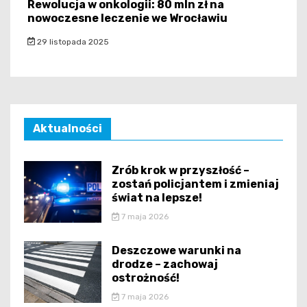
Rewolucja w onkologii: 80 mln zł na
nowoczesne leczenie we Wrocławiu
29 listopada 2025
Aktualności
Zrób krok w przyszłość –
zostań policjantem i zmieniaj
świat na lepsze!
7 maja 2026
Deszczowe warunki na
drodze – zachowaj
ostrożność!
7 maja 2026