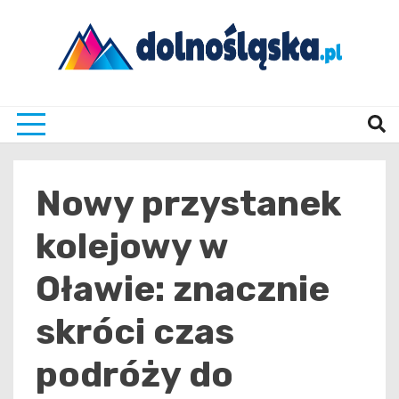
Skip
to
content
Twoje źrodło informacji z Dolnego Śląska
Dolno
Nowy przystanek
kolejowy w
Oławie: znacznie
skróci czas
podróży do