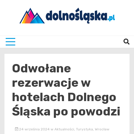
Skip
to
content
Twoje źrodło informacji z Dolnego Śląska
Dolno
Odwołane
rezerwacje w
hotelach Dolnego
Śląska po powodzi
24 września 2024
w
Aktualności
,
Turystyka
,
Wrocław