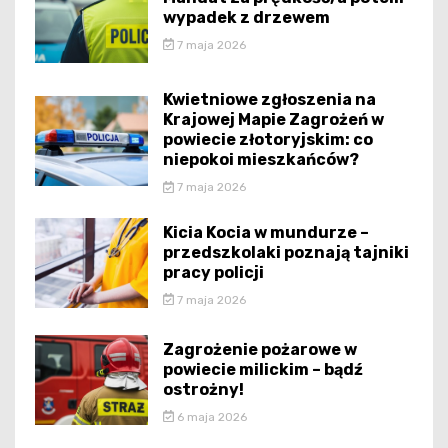
wypadek z drzewem
7 maja 2026
Kwietniowe zgłoszenia na
Krajowej Mapie Zagrożeń w
powiecie złotoryjskim: co
niepokoi mieszkańców?
7 maja 2026
Kicia Kocia w mundurze –
przedszkolaki poznają tajniki
pracy policji
7 maja 2026
Zagrożenie pożarowe w
powiecie milickim – bądź
ostrożny!
6 maja 2026