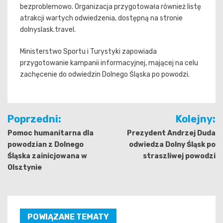
bezproblemowo. Organizacja przygotowała również listę
atrakcji wartych odwiedzenia, dostępną na stronie
dolnyslask.travel.
Ministerstwo Sportu i Turystyki zapowiada
przygotowanie kampanii informacyjnej, mającej na celu
zachęcenie do odwiedzin Dolnego Śląska po powodzi.
Nawigacja
Poprzedni:
Kolejny:
wpisu
Pomoc humanitarna dla
Prezydent Andrzej Duda
powodzian z Dolnego
odwiedza Dolny Śląsk po
Śląska zainicjowana w
straszliwej powodzi
Olsztynie
POWIĄZANE TEMATY