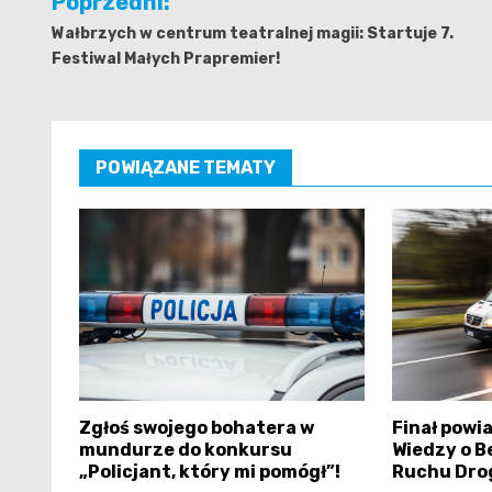
Poprzedni:
wpisu
Wałbrzych w centrum teatralnej magii: Startuje 7.
Festiwal Małych Prapremier!
POWIĄZANE TEMATY
Zgłoś swojego bohatera w
Finał powi
mundurze do konkursu
Wiedzy o B
„Policjant, który mi pomógł”!
Ruchu Dro