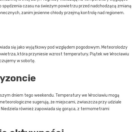
 do spędzenia czasu na świeżym powietrzu przed nadchodzącą zmianą
onecznych, zanim jesienne chłody przejmą kontrolę nad regionem.
owiada się jako wyjątkowy pod względem pogodowym. Meteorolodzy
powietrza, która przyniesie wzrost temperatury. Piątek we Wrocławiu
oczujemy w sobotę.
ryzoncie
lejszym dniem tego weekendu. Temperatury we Wrocławiu mogą
meteorologiczne sugerują, że miejscami, zwłaszcza przy udziale
Niedziela również zapowiada się gorąca, z termometrami