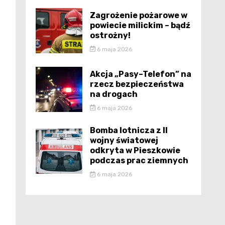
Zagrożenie pożarowe w
powiecie milickim – bądź
ostrożny!
6 maja 2026
Akcja „Pasy–Telefon” na
rzecz bezpieczeństwa
na drogach
6 maja 2026
Bomba lotnicza z II
wojny światowej
odkryta w Pieszkowie
podczas prac ziemnych
6 maja 2026