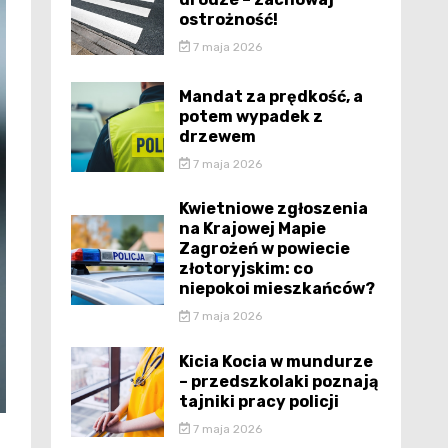
ostrożność!
7 maja 2026
Mandat za prędkość, a
potem wypadek z
drzewem
7 maja 2026
Kwietniowe zgłoszenia
na Krajowej Mapie
Zagrożeń w powiecie
złotoryjskim: co
niepokoi mieszkańców?
7 maja 2026
Kicia Kocia w mundurze
– przedszkolaki poznają
tajniki pracy policji
7 maja 2026