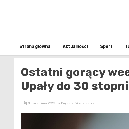
Skip
to
content
Strona główna
Aktualności
Sport
T
Ostatni gorący we
Upały do 30 stopni
18 września 2025
w
Pogoda
,
Wydarzenia