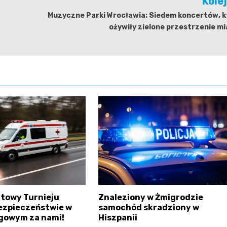
Kole
Muzyczne Parki Wrocławia: Siedem koncertów, k
ożywiły zielone przestrzenie m
atowy Turnieju
Znaleziony w Żmigrodzie
ezpieczeństwie w
samochód skradziony w
gowym za nami!
Hiszpanii