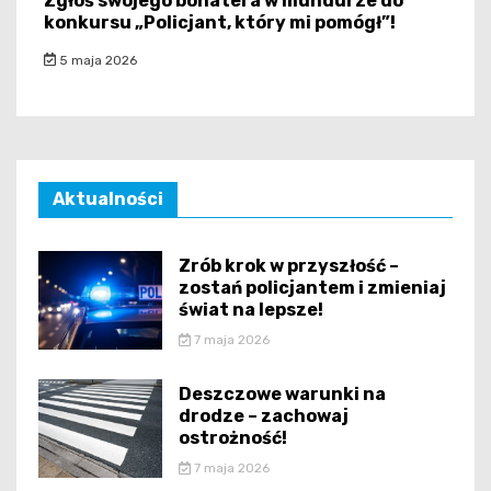
Zgłoś swojego bohatera w mundurze do
konkursu „Policjant, który mi pomógł”!
5 maja 2026
Aktualności
Zrób krok w przyszłość –
zostań policjantem i zmieniaj
świat na lepsze!
7 maja 2026
Deszczowe warunki na
drodze – zachowaj
ostrożność!
7 maja 2026