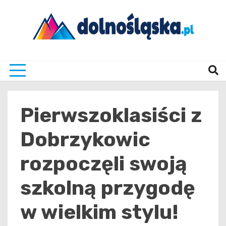
Skip
to
content
Twoje źrodło informacji z Dolnego Śląska
Dolno
Pierwszoklasiści z
Dobrzykowic
rozpoczęli swoją
szkolną przygodę
w wielkim stylu!