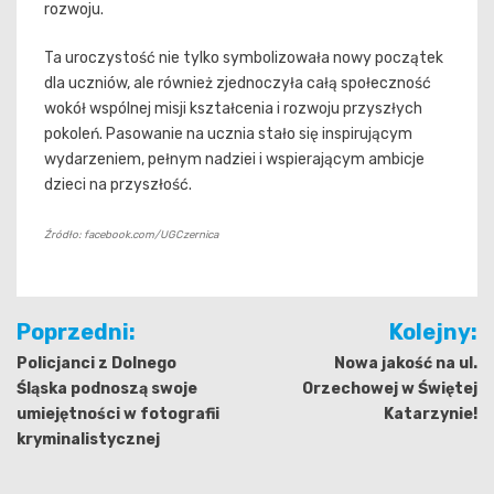
rozwoju.
Ta uroczystość nie tylko symbolizowała nowy początek
dla uczniów, ale również zjednoczyła całą społeczność
wokół wspólnej misji kształcenia i rozwoju przyszłych
pokoleń. Pasowanie na ucznia stało się inspirującym
wydarzeniem, pełnym nadziei i wspierającym ambicje
dzieci na przyszłość.
Źródło: facebook.com/UGCzernica
Nawigacja
Poprzedni:
Kolejny:
wpisu
Policjanci z Dolnego
Nowa jakość na ul.
Śląska podnoszą swoje
Orzechowej w Świętej
umiejętności w fotografii
Katarzynie!
kryminalistycznej