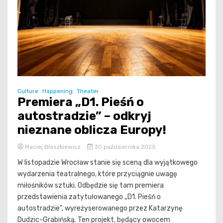
Culture
Happening
Theater
Premiera „D1. Pieśń o
autostradzie” – odkryj
nieznane oblicza Europy!
Maciej Błaszkiewicz
30 października 2025
W listopadzie Wrocław stanie się sceną dla wyjątkowego
wydarzenia teatralnego, które przyciągnie uwagę
miłośników sztuki. Odbędzie się tam premiera
przedstawienia zatytułowanego „D1. Pieśń o
autostradzie”, wyreżyserowanego przez Katarzynę
Dudzic-Grabińską. Ten projekt, będący owocem