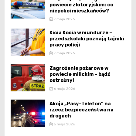
powiecie złotoryjskim: co
niepokoi mieszkańców?
7 maja 2026
Kicia Kocia w mundurze –
przedszkolaki poznają tajniki
pracy policji
7 maja 2026
Zagrożenie pożarowe w
powiecie milickim – bądź
ostrożny!
6 maja 2026
Akcja „Pasy–Telefon” na
rzecz bezpieczeństwa na
drogach
6 maja 2026