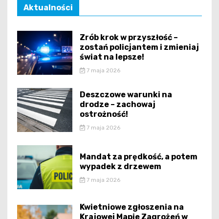
Aktualności
Zrób krok w przyszłość –
zostań policjantem i zmieniaj
świat na lepsze!
7 maja 2026
Deszczowe warunki na
drodze – zachowaj
ostrożność!
7 maja 2026
Mandat za prędkość, a potem
wypadek z drzewem
7 maja 2026
Kwietniowe zgłoszenia na
Krajowej Mapie Zagrożeń w