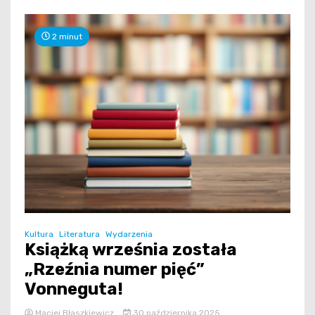
2 minut
Kultura
Literatura
Wydarzenia
Książką września została
„Rzeźnia numer pięć”
Vonneguta!
Maciej Błaszkiewicz
30 października 2025