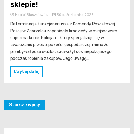
sklepie!
Maciej Błaszkiewicz
30 października 2025
Determinacja funkcjonariusza z Komendy Powiatowej
Policji w Zgorzelcu zapobiegła kradzieży w miejscowym
supermarkecie. Policjant, który specjalizuje się w
zwalczaniu przestępczości gospodarczej, mimo że
przebywał poza służbą, zauważył coś niepokojącego
podczas robienia zakupów. Jego uwagę...
Czytaj dalej
Nawigacja
Starsze wpisy
po
wpisach