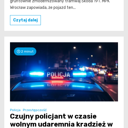
gruntownie zmodernizowany tramwaj Skoda 19T. MPK
Wrocław zapowiada, że pojazd ten...
Czytaj dalej
2 minut
Policja
Przestępczość
Czujny policjant w czasie
wolnym udaremnia kradzież w