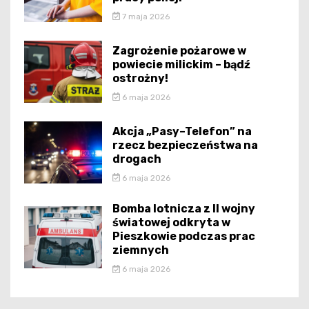
7 maja 2026
Zagrożenie pożarowe w
powiecie milickim – bądź
ostrożny!
6 maja 2026
Akcja „Pasy–Telefon” na
rzecz bezpieczeństwa na
drogach
6 maja 2026
Bomba lotnicza z II wojny
światowej odkryta w
Pieszkowie podczas prac
ziemnych
6 maja 2026