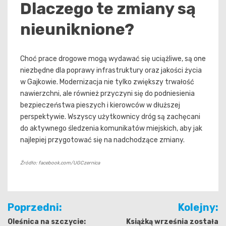
Dlaczego te zmiany są
nieuniknione?
Choć prace drogowe mogą wydawać się uciążliwe, są one
niezbędne dla poprawy infrastruktury oraz jakości życia
w Gajkowie. Modernizacja nie tylko zwiększy trwałość
nawierzchni, ale również przyczyni się do podniesienia
bezpieczeństwa pieszych i kierowców w dłuższej
perspektywie. Wszyscy użytkownicy dróg są zachęcani
do aktywnego śledzenia komunikatów miejskich, aby jak
najlepiej przygotować się na nadchodzące zmiany.
Źródło: facebook.com/UGCzernica
Nawigacja
Poprzedni:
Kolejny:
wpisu
Oleśnica na szczycie:
Książką września została