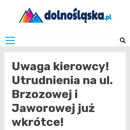
Skip
to
content
Twoje źrodło informacji z Dolnego Śląska
Dolno
Uwaga kierowcy!
Utrudnienia na ul.
Brzozowej i
Jaworowej już
wkrótce!