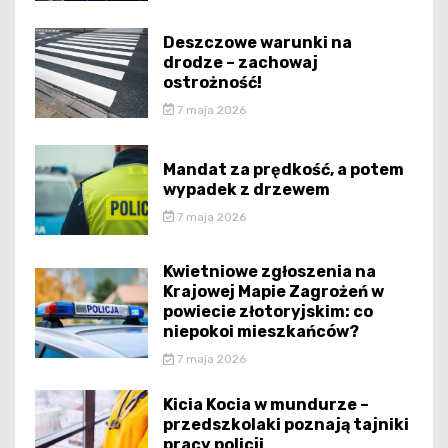
Deszczowe warunki na
drodze – zachowaj
ostrożność!
7 maja 2026
Mandat za prędkość, a potem
wypadek z drzewem
7 maja 2026
Kwietniowe zgłoszenia na
Krajowej Mapie Zagrożeń w
powiecie złotoryjskim: co
niepokoi mieszkańców?
7 maja 2026
Kicia Kocia w mundurze –
przedszkolaki poznają tajniki
pracy policji