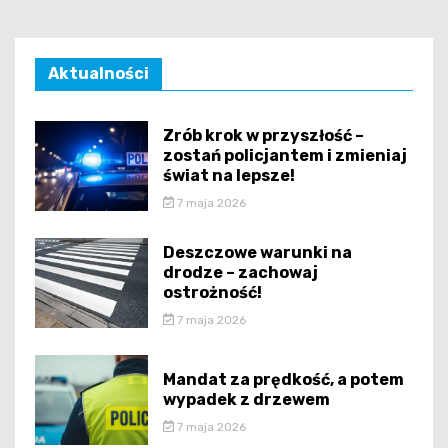
Aktualności
Zrób krok w przyszłość –
zostań policjantem i zmieniaj
świat na lepsze!
7 maja 2026
Deszczowe warunki na
drodze – zachowaj
ostrożność!
7 maja 2026
Mandat za prędkość, a potem
wypadek z drzewem
7 maja 2026