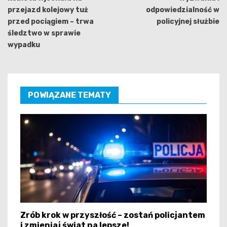
przejazd kolejowy tuż
odpowiedzialność w
przed pociągiem – trwa
policyjnej służbie
śledztwo w sprawie
wypadku
POWIĄZANE TEMATY
Zrób krok w przyszłość – zostań policjantem
i zmieniaj świat na lepsze!