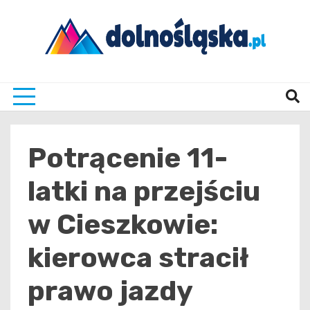
Skip
to
content
Twoje źrodło informacji z Dolnego Śląska
Dolno
Potrącenie 11-
latki na przejściu
w Cieszkowie:
kierowca stracił
prawo jazdy