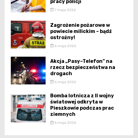
pracy policji
7 maja 2026
Zagrożenie pożarowe w
powiecie milickim – bądź
ostrożny!
6 maja 2026
Akcja „Pasy–Telefon” na
rzecz bezpieczeństwa na
drogach
6 maja 2026
Bomba lotnicza z II wojny
światowej odkryta w
Pieszkowie podczas prac
ziemnych
6 maja 2026