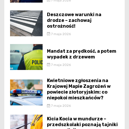
7 maja 2026
Deszczowe warunki na
drodze – zachowaj
ostrożność!
7 maja 2026
Mandat za prędkość, a potem
wypadek z drzewem
7 maja 2026
Kwietniowe zgłoszenia na
Krajowej Mapie Zagrożeń w
powiecie złotoryjskim: co
niepokoi mieszkańców?
7 maja 2026
Kicia Kocia w mundurze –
przedszkolaki poznają tajniki