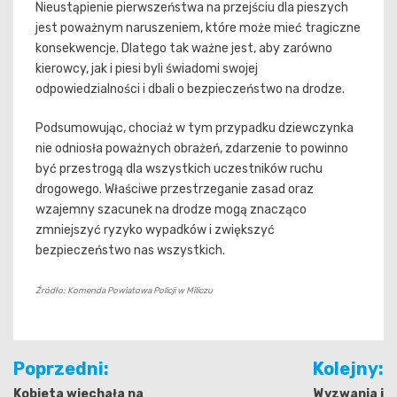
Nieustąpienie pierwszeństwa na przejściu dla pieszych
jest poważnym naruszeniem, które może mieć tragiczne
konsekwencje. Dlatego tak ważne jest, aby zarówno
kierowcy, jak i piesi byli świadomi swojej
odpowiedzialności i dbali o bezpieczeństwo na drodze.
Podsumowując, chociaż w tym przypadku dziewczynka
nie odniosła poważnych obrażeń, zdarzenie to powinno
być przestrogą dla wszystkich uczestników ruchu
drogowego. Właściwe przestrzeganie zasad oraz
wzajemny szacunek na drodze mogą znacząco
zmniejszyć ryzyko wypadków i zwiększyć
bezpieczeństwo nas wszystkich.
Źródło: Komenda Powiatowa Policji w Miliczu
Nawigacja
Poprzedni:
Kolejny:
wpisu
Kobieta wjechała na
Wyzwania i