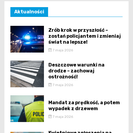
Aktualności
Zrób krok w przyszłość –
zostań policjantem i zmieniaj
świat na lepsze!
7 maja 2026
Deszczowe warunki na
drodze – zachowaj
ostrożność!
7 maja 2026
Mandat za prędkość, a potem
wypadek z drzewem
7 maja 2026
Kwietniowe zgłoszenia na