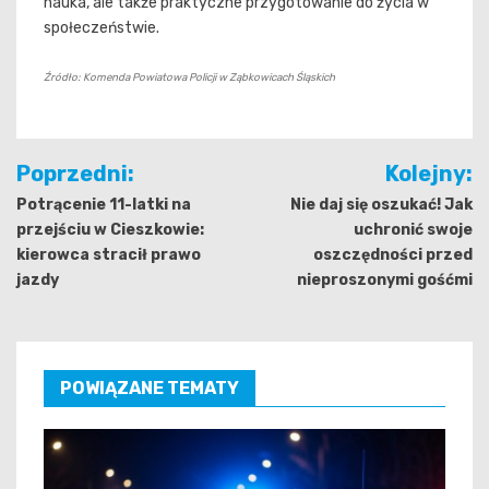
nauka, ale także praktyczne przygotowanie do życia w
społeczeństwie.
Źródło: Komenda Powiatowa Policji w Ząbkowicach Śląskich
Nawigacja
Poprzedni:
Kolejny:
wpisu
Potrącenie 11-latki na
Nie daj się oszukać! Jak
przejściu w Cieszkowie:
uchronić swoje
kierowca stracił prawo
oszczędności przed
jazdy
nieproszonymi gośćmi
POWIĄZANE TEMATY