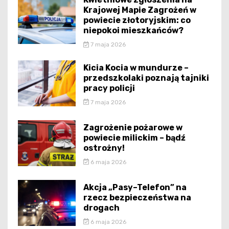
Krajowej Mapie Zagrożeń w
powiecie złotoryjskim: co
niepokoi mieszkańców?
7 maja 2026
Kicia Kocia w mundurze –
przedszkolaki poznają tajniki
pracy policji
7 maja 2026
Zagrożenie pożarowe w
powiecie milickim – bądź
ostrożny!
6 maja 2026
Akcja „Pasy–Telefon” na
rzecz bezpieczeństwa na
drogach
6 maja 2026