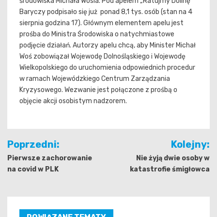
środowiska Michała Wosia. Pod apelem „Ratujmy Dolinę
Baryczy podpisało się już ponad 8,1 tys. osób (stan na 4
sierpnia godzina 17). Głównym elementem apelu jest
prośba do Ministra Środowiska o natychmiastowe
podjęcie działań. Autorzy apelu chcą, aby Minister Michał
Woś zobowiązał Wojewodę Dolnośląskiego i Wojewodę
Wielkopolskiego do uruchomienia odpowiednich procedur
w ramach Wojewódzkiego Centrum Zarządzania
Kryzysowego. Wezwanie jest połączone z prośbą o
objęcie akcji osobistym nadzorem.
Nawigacja
Poprzedni:
Kolejny:
wpisu
Pierwsze zachorowanie
Nie żyją dwie osoby w
na covid w PLK
katastrofie śmigłowca