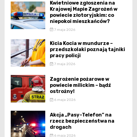
Kwietniowe zgłoszenia na
Krajowej Mapie Zagrożeń w
powiecie złotoryjskim: co
niepokoi mieszkańców?
7 maja 2026
Kicia Kocia w mundurze –
przedszkolaki poznają tajniki
pracy policji
7 maja 2026
Zagrożenie pożarowe w
powiecie milickim – bądź
ostrożny!
6 maja 2026
Akcja „Pasy–Telefon” na
rzecz bezpieczeństwa na
drogach
6 maja 2026