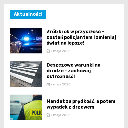
Aktualności
Zrób krok w przyszłość –
zostań policjantem i zmieniaj
świat na lepsze!
7 maja 2026
Deszczowe warunki na
drodze – zachowaj
ostrożność!
7 maja 2026
Mandat za prędkość, a potem
wypadek z drzewem
7 maja 2026