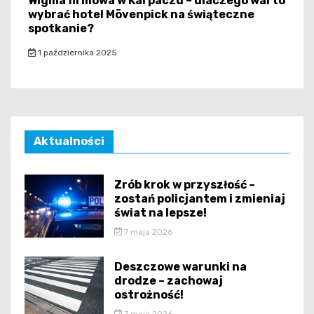
Wigilia firmowa w Karpaczu – dlaczego warto
wybrać hotel Mövenpick na świąteczne
spotkanie?
1 października 2025
Aktualności
Zrób krok w przyszłość –
zostań policjantem i zmieniaj
świat na lepsze!
7 maja 2026
Deszczowe warunki na
drodze – zachowaj
ostrożność!
7 maja 2026