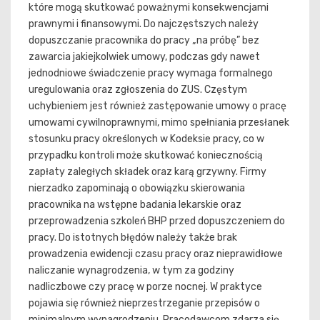
które mogą skutkować poważnymi konsekwencjami
prawnymi i finansowymi. Do najczęstszych należy
dopuszczanie pracownika do pracy „na próbę” bez
zawarcia jakiejkolwiek umowy, podczas gdy nawet
jednodniowe świadczenie pracy wymaga formalnego
uregulowania oraz zgłoszenia do ZUS. Częstym
uchybieniem jest również zastępowanie umowy o pracę
umowami cywilnoprawnymi, mimo spełniania przesłanek
stosunku pracy określonych w Kodeksie pracy, co w
przypadku kontroli może skutkować koniecznością
zapłaty zaległych składek oraz karą grzywny. Firmy
nierzadko zapominają o obowiązku skierowania
pracownika na wstępne badania lekarskie oraz
przeprowadzenia szkoleń BHP przed dopuszczeniem do
pracy. Do istotnych błędów należy także brak
prowadzenia ewidencji czasu pracy oraz nieprawidłowe
naliczanie wynagrodzenia, w tym za godziny
nadliczbowe czy pracę w porze nocnej. W praktyce
pojawia się również nieprzestrzeganie przepisów o
minimalnym wynagrodzeniu. Pracodawcom zdarza się