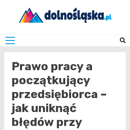
Skip
to
content
Twoje źrodło informacji z Dolnego Śląska
Dolno
Prawo pracy a
początkujący
przedsiębiorca –
jak uniknąć
błędów przy