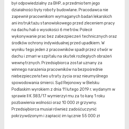
był odpowiedzialny za BHP, a przedmiotem jego
działalności były roboty budowlane. Pracodawca nie
zapewnił pracownikom wymaganych badań lekarskich
ani instruktażu stanowiskowego przed zleceniem pracy
na dachu hali o wysokości 6 metrów. Polecił
wykonywanie prac bez zabezpieczeń technicznych oraz
środków ochrony indywidualnej przed upadkiem. W
wyniku tego jeden z pracowników spadł przez otwór w
dachu i zmarł w szpitalu na skutek rozległych obrażeń
wewnętrznych. Przedsiębiorca został uznany za
winnego narażenia pracowników na bezpośrednie
niebezpieczeństwo utraty życia oraz nieumyślnego
spowodowania śmierci. Sąd Rejonowy w Bielsku
Podlaskim wyrokiem z dnia 11 lutego 2019 r. wydanym w
sprawie II K 383/17 wymierzył mu za to karę 1 roku
pozbawienia wolności oraz 10 000 zł grzywny.
Przedsiębiorca musiał również zadośćuczynić
pokrzywdzonym i zapłacić im łącznie 55 000 zł