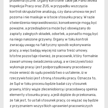
problematyczne. Organy kontrolne takie jak Państwowa
Inspekcja Pracy oraz ZUS, w przypadku wszczęcia
kontroli skrupulatnie analizują, czy dana umowa nie jest
pozorna i nie maskuje w istocie stosunku pracy. W razie
stwierdzenia nieprawidłowości, konsekwencje mogą być
poważne, a przedsiębiorca może być obowiązany do
zapłaty zaległych składek, odsetek, a ponadto mogą być
na niego nałożone grzywny. Organy w toku kontroli
zwracają uwagę na faktyczny sposób wykonywania
pracy, a więc badają więcej niż sama treść umowy.
Istotne pozostaje również, że pracownik, który formalnie
zawarł umowę świadczenia usług, a w rzeczywistości
wykonuje pracę i jest podporządkowany pracodawcy
może wnieść do sądu powództwo o ustalenie, iż w
rzeczywistości jest stroną stosunku pracy. Oznacza to,
że Sąd w toku procesu będzie badał czy stosunek
prawny, który wiąże zleceniobiorcę i pracodawcę spełnia
elementy stosunku pracy, a jeśli dojdzie do przekonania,
że tak jest, to ustali stosunek pracy, co wiązać się będzie
z przyznaniem wszystkich uprawnień pracowniczych