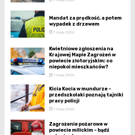
Mandat za prędkość, a potem
wypadek z drzewem
7 maja 2026
Kwietniowe zgłoszenia na
Krajowej Mapie Zagrożeń w
powiecie złotoryjskim: co
niepokoi mieszkańców?
7 maja 2026
Kicia Kocia w mundurze –
przedszkolaki poznają tajniki
pracy policji
7 maja 2026
Zagrożenie pożarowe w
powiecie milickim – bądź