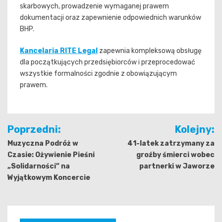
skarbowych, prowadzenie wymaganej prawem
dokumentacji oraz zapewnienie odpowiednich warunków
BHP.
Kancelaria RITE Legal
zapewnia kompleksową obsługę
dla początkujących przedsiębiorców i przeprocedować
wszystkie formalności zgodnie z obowiązującym
prawem.
Nawigacja
Poprzedni:
Kolejny:
wpisu
Muzyczna Podróż w
41-latek zatrzymany za
Czasie: Ożywienie Pieśni
groźby śmierci wobec
„Solidarności” na
partnerki w Jaworze
Wyjątkowym Koncercie