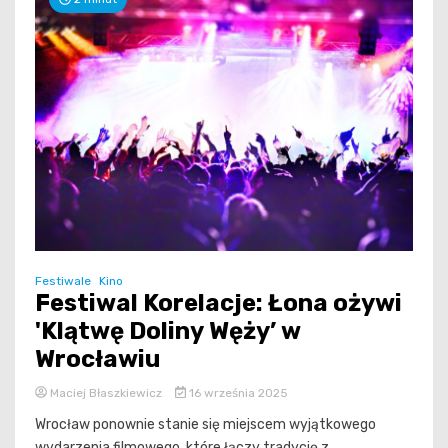
Festiwale
Kino
Festiwal Korelacje: Łona ożywi
'Klątwę Doliny Węży’ w
Wrocławiu
Maciej Błaszkiewicz
16 września 2025
Wrocław ponownie stanie się miejscem wyjątkowego
wydarzenia filmowego, które łączy tradycję z