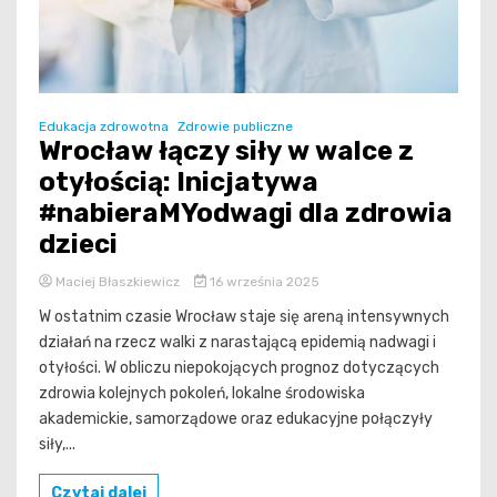
Edukacja zdrowotna
Zdrowie publiczne
Wrocław łączy siły w walce z
otyłością: Inicjatywa
#nabieraMYodwagi dla zdrowia
dzieci
Maciej Błaszkiewicz
16 września 2025
W ostatnim czasie Wrocław staje się areną intensywnych
działań na rzecz walki z narastającą epidemią nadwagi i
otyłości. W obliczu niepokojących prognoz dotyczących
zdrowia kolejnych pokoleń, lokalne środowiska
akademickie, samorządowe oraz edukacyjne połączyły
siły,...
Czytaj dalej