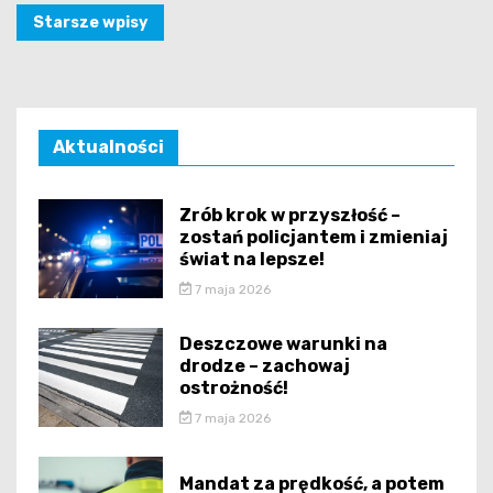
Nawigacja
Starsze wpisy
po
wpisach
Aktualności
Zrób krok w przyszłość –
zostań policjantem i zmieniaj
świat na lepsze!
7 maja 2026
Deszczowe warunki na
drodze – zachowaj
ostrożność!
7 maja 2026
Mandat za prędkość, a potem