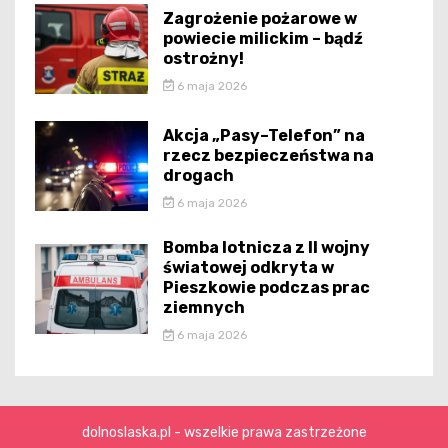
Zagrożenie pożarowe w
powiecie milickim – bądź
ostrożny!
6 maja 2026
Akcja „Pasy–Telefon” na
rzecz bezpieczeństwa na
drogach
6 maja 2026
Bomba lotnicza z II wojny
światowej odkryta w
Pieszkowie podczas prac
ziemnych
6 maja 2026
dolnoslaska.pl - wszelkie prawa zastrzeżone