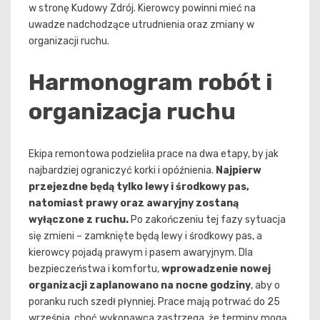
w stronę Kudowy Zdrój. Kierowcy powinni mieć na
uwadze nadchodzące utrudnienia oraz zmiany w
organizacji ruchu.
Harmonogram robót i
organizacja ruchu
Ekipa remontowa podzieliła prace na dwa etapy, by jak
najbardziej ograniczyć korki i opóźnienia.
Najpierw
przejezdne będą tylko lewy i środkowy pas,
natomiast prawy oraz awaryjny zostaną
wyłączone z ruchu.
Po zakończeniu tej fazy sytuacja
się zmieni – zamknięte będą lewy i środkowy pas, a
kierowcy pojadą prawym i pasem awaryjnym. Dla
bezpieczeństwa i komfortu,
wprowadzenie nowej
organizacji zaplanowano na nocne godziny
, aby o
poranku ruch szedł płynniej. Prace mają potrwać do 25
września, choć wykonawca zastrzega, że terminy mogą