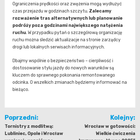
Ograniczenia prędkości oraz zwężenia mogą wydłużyć
czas przejazdu w godzinach szczytu.
Zalecamy
rozważenie tras alternatywnych lub planowanie
podróży poza godzinami największego natężenia
ruchu
. W przypadku pytań o szczegółową organizację
ruchu można śledzić aktualizacje na stronie zarządcy
drogi lub lokalnych serwisach informacyjnych.
Dbajmy wspólnie o bezpieczeństwo – cierpliwość i
dostosowanie stylu jazdy do nowych warunków są
kluczem do sprawnego pokonania remontowanego
odcinka. O wszelkich zmianach będziemy informować na
bieżąco.
Nawigacja
Poprzedni:
Kolejny:
wpisu
Tornistry z modlitwą:
Wrocław w gotowości:
Lubliniec, Opole i Wrocław
Wielkie ćwiczenia