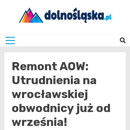
Skip
to
content
Twoje źrodło informacji z Dolnego Śląska
Dolno
Remont AOW:
Utrudnienia na
wrocławskiej
obwodnicy już od
września!