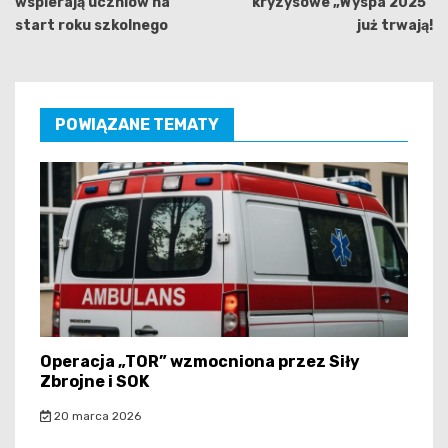
wspierają uczniów na
kryzysowe „Wyspa 2025”
start roku szkolnego
już trwają!
POWIĄZANE TEMATY
Operacja „TOR” wzmocniona przez Siły
Zbrojne i SOK
20 marca 2026