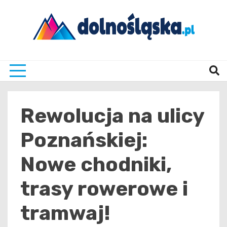
Skip
to
content
Twoje źrodło informacji z Dolnego Śląska
Dolno
Rewolucja na ulicy
Poznańskiej:
Nowe chodniki,
trasy rowerowe i
tramwaj!