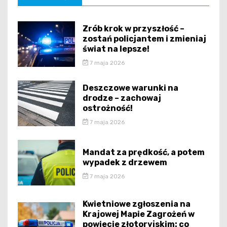
Zrób krok w przyszłość –
zostań policjantem i zmieniaj
świat na lepsze!
7 maja 2026
Deszczowe warunki na
drodze – zachowaj
ostrożność!
7 maja 2026
Mandat za prędkość, a potem
wypadek z drzewem
7 maja 2026
Kwietniowe zgłoszenia na
Krajowej Mapie Zagrożeń w
powiecie złotoryjskim: co