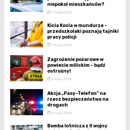
niepokoi mieszkańców?
7 maja 2026
Kicia Kocia w mundurze –
przedszkolaki poznają tajniki
pracy policji
7 maja 2026
Zagrożenie pożarowe w
powiecie milickim – bądź
ostrożny!
6 maja 2026
Akcja „Pasy–Telefon” na
rzecz bezpieczeństwa na
drogach
6 maja 2026
Bomba lotnicza z II wojny