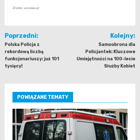
Źródło: wroclaw.pl
Nawigacja
Poprzedni:
Kolejny:
wpisu
Polska Policja z
Samoobrona dla
rekordową liczbą
Policjantek: Kluczowe
funkcjonariuszy: już 101
Umiejętności na 100-lecie
tysięcy!
Służby Kobiet
POWIĄZANE TEMATY