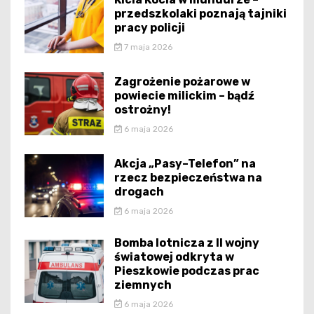
przedszkolaki poznają tajniki
pracy policji
7 maja 2026
Zagrożenie pożarowe w
powiecie milickim – bądź
ostrożny!
6 maja 2026
Akcja „Pasy–Telefon” na
rzecz bezpieczeństwa na
drogach
6 maja 2026
Bomba lotnicza z II wojny
światowej odkryta w
Pieszkowie podczas prac
ziemnych
6 maja 2026