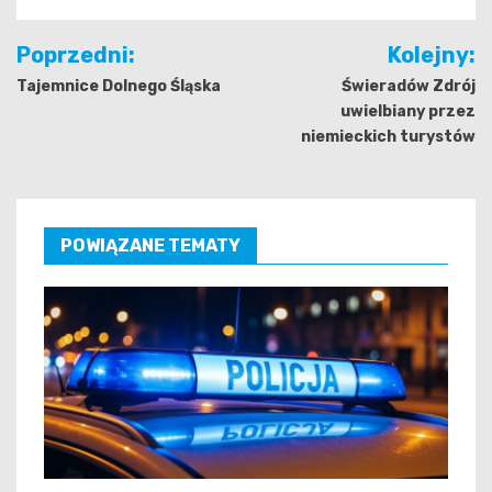
Nawigacja
Poprzedni:
Kolejny:
wpisu
Tajemnice Dolnego Śląska
Świeradów Zdrój
uwielbiany przez
niemieckich turystów
POWIĄZANE TEMATY