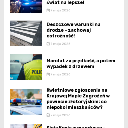
świat na lepsze!
7 maja 2026
Deszczowe warunki na
drodze – zachowaj
ostrożność!
7 maja 2026
Mandat za prędkość, a potem
wypadek z drzewem
7 maja 2026
Kwietniowe zgłoszenia na
Krajowej Mapie Zagrożeń w
powiecie złotoryjskim: co
niepokoi mieszkańców?
7 maja 2026
Kicia Kocia w mundurze –