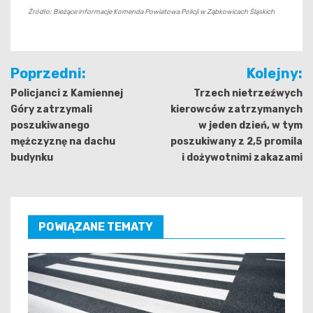
Źródło: Bieżące informacje Komenda Powiatowa Policji w Ząbkowicach Śląskich
Nawigacja
Poprzedni:
Kolejny:
wpisu
Policjanci z Kamiennej
Trzech nietrzeźwych
Góry zatrzymali
kierowców zatrzymanych
poszukiwanego
w jeden dzień, w tym
mężczyznę na dachu
poszukiwany z 2,5 promila
budynku
i dożywotnimi zakazami
POWIĄZANE TEMATY