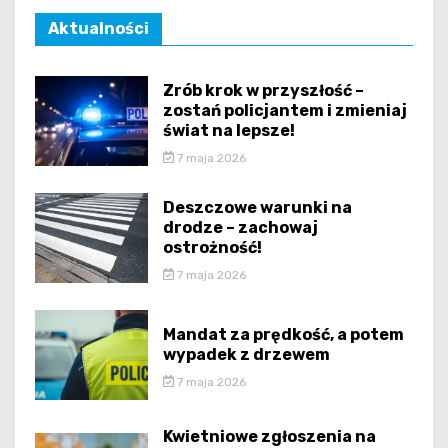
Aktualności
Zrób krok w przyszłość –
zostań policjantem i zmieniaj
świat na lepsze!
7 maja 2026
Deszczowe warunki na
drodze – zachowaj
ostrożność!
7 maja 2026
Mandat za prędkość, a potem
wypadek z drzewem
7 maja 2026
Kwietniowe zgłoszenia na