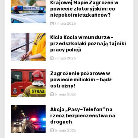
Krajowej Mapie Zagrożeń w
powiecie złotoryjskim: co
niepokoi mieszkańców?
7 maja 2026
Kicia Kocia w mundurze –
przedszkolaki poznają tajniki
pracy policji
7 maja 2026
Zagrożenie pożarowe w
powiecie milickim – bądź
ostrożny!
6 maja 2026
Akcja „Pasy–Telefon” na
rzecz bezpieczeństwa na
drogach
6 maja 2026