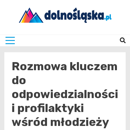
Skip
to
content
Twoje źrodło informacji z Dolnego Śląska
Dolno
Rozmowa kluczem
do
odpowiedzialności
i profilaktyki
wśród młodzieży