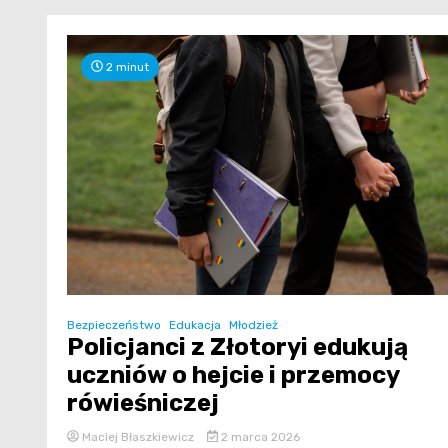
2 minut
Bezpieczeństwo
Edukacja
Młodzież
Policjanci z Złotoryi edukują
uczniów o hejcie i przemocy
rówieśniczej
Maciej Błaszkiewicz
2 marca 2026