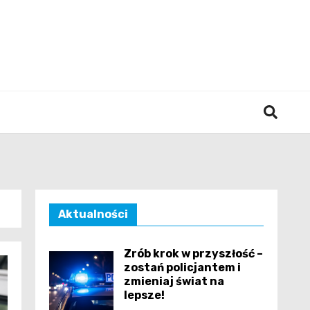
śląska
Aktualności
Zrób krok w przyszłość –
zostań policjantem i
zmieniaj świat na
lepsze!