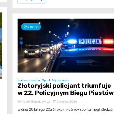
2 minut
Podsumowania
Sport
Wydarzenia
Złotoryjski policjant triumfuje
w 22. Policyjnym Biegu Piastów
Maciej Błaszkiewicz
2 marca 2026
W dniu 20 lutego 2026 roku miłośnicy sportu mogli śledzić