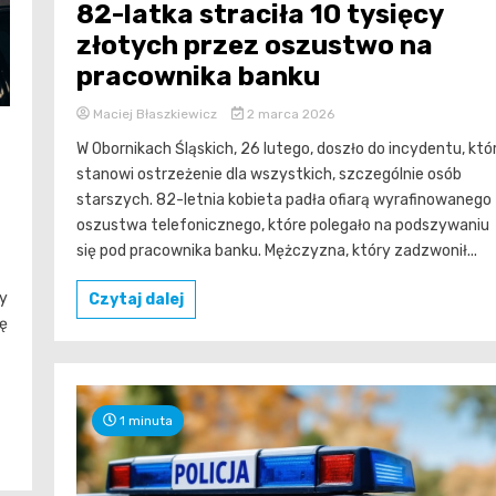
82-latka straciła 10 tysięcy
złotych przez oszustwo na
pracownika banku
Maciej Błaszkiewicz
2 marca 2026
W Obornikach Śląskich, 26 lutego, doszło do incydentu, któ
stanowi ostrzeżenie dla wszystkich, szczególnie osób
starszych. 82-letnia kobieta padła ofiarą wyrafinowanego
oszustwa telefonicznego, które polegało na podszywaniu
się pod pracownika banku. Mężczyzna, który zadzwonił...
y
Czytaj dalej
ję
1 minuta