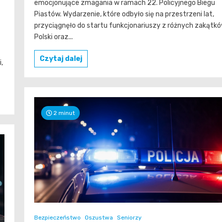
emocjonujące zmagania w ramach 22. Policyjnego Biegu
Piastów. Wydarzenie, które odbyło się na przestrzeni lat,
przyciągnęło do startu funkcjonariuszy z różnych zakątk
Polski oraz...
Czytaj dalej
,
2 minut
Bezpieczeństwo
Oszustwa
Seniorzy