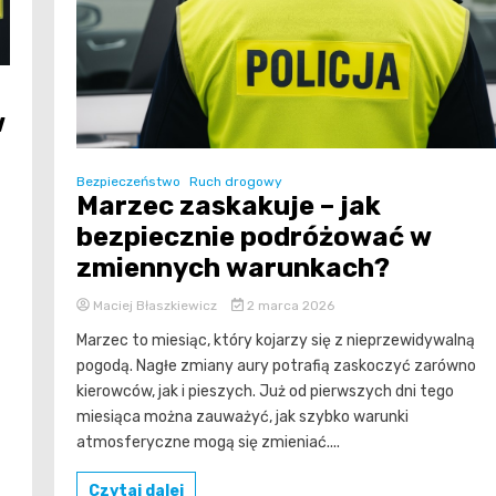
w
Bezpieczeństwo
Ruch drogowy
Marzec zaskakuje – jak
bezpiecznie podróżować w
zmiennych warunkach?
Maciej Błaszkiewicz
2 marca 2026
Marzec to miesiąc, który kojarzy się z nieprzewidywalną
pogodą. Nagłe zmiany aury potrafią zaskoczyć zarówno
kierowców, jak i pieszych. Już od pierwszych dni tego
miesiąca można zauważyć, jak szybko warunki
atmosferyczne mogą się zmieniać....
Czytaj dalej