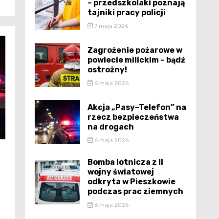
– przedszkolaki poznają
tajniki pracy policji
7 maja 2026
Zagrożenie pożarowe w
powiecie milickim – bądź
ostrożny!
6 maja 2026
Akcja „Pasy–Telefon” na
rzecz bezpieczeństwa
na drogach
6 maja 2026
Bomba lotnicza z II
wojny światowej
odkryta w Pieszkowie
podczas prac ziemnych
6 maja 2026