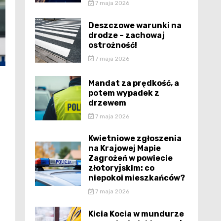
7 maja 2026
Deszczowe warunki na
drodze – zachowaj
ostrożność!
7 maja 2026
Mandat za prędkość, a
potem wypadek z
drzewem
7 maja 2026
Kwietniowe zgłoszenia
na Krajowej Mapie
Zagrożeń w powiecie
złotoryjskim: co
niepokoi mieszkańców?
7 maja 2026
Kicia Kocia w mundurze