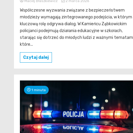
Maciej Błaszkiewicz
2 marca 2026
Współczesne wyzwania związane z bezpieczeństwem
młodzieży wymagają zintegrowanego podejścia, w którym
kluczową rolę odgrywa dialog. W Kamieńcu Ząbkowickim
policjanci podejmują działania edukacyjne w szkołach,
starając się dotrzeć do młodych ludzi z ważnymi tematami
które...
Czytaj dalej
1 minuta