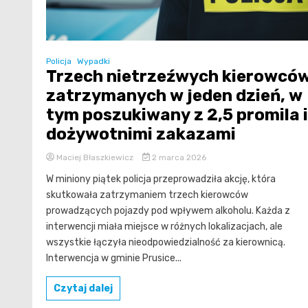
Policja
Wypadki
Trzech nietrzeźwych kierowcó
zatrzymanych w jeden dzień, w
tym poszukiwany z 2,5 promila i
dożywotnimi zakazami
Maciej Błaszkiewicz
2 marca 2026
W miniony piątek policja przeprowadziła akcję, która
skutkowała zatrzymaniem trzech kierowców
prowadzących pojazdy pod wpływem alkoholu. Każda z
interwencji miała miejsce w różnych lokalizacjach, ale
wszystkie łączyła nieodpowiedzialność za kierownicą.
Interwencja w gminie Prusice...
Czytaj dalej