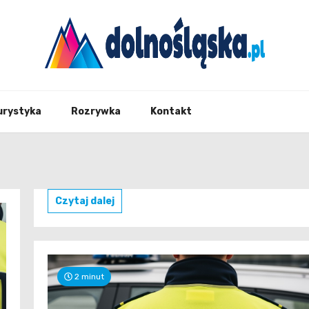
Twoje źrodło informacji z Dolnego Śląska
Dolno
urystyka
Rozrywka
Kontakt
Czytaj dalej
2 minut