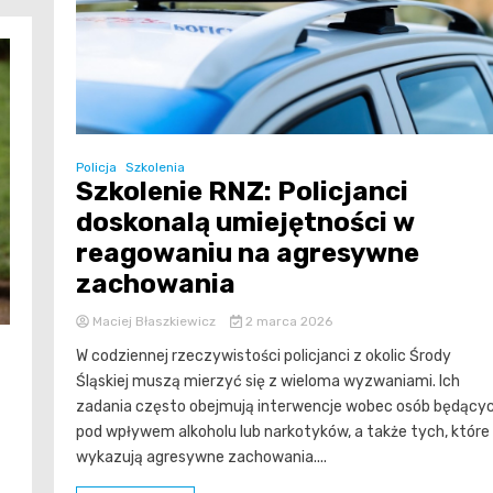
Policja
Szkolenia
Szkolenie RNZ: Policjanci
doskonalą umiejętności w
reagowaniu na agresywne
zachowania
Maciej Błaszkiewicz
2 marca 2026
W codziennej rzeczywistości policjanci z okolic Środy
Śląskiej muszą mierzyć się z wieloma wyzwaniami. Ich
zadania często obejmują interwencje wobec osób będący
pod wpływem alkoholu lub narkotyków, a także tych, które
wykazują agresywne zachowania....