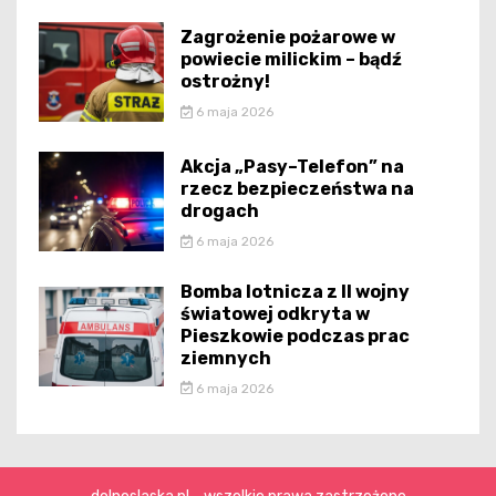
Zagrożenie pożarowe w
powiecie milickim – bądź
ostrożny!
6 maja 2026
Akcja „Pasy–Telefon” na
rzecz bezpieczeństwa na
drogach
6 maja 2026
Bomba lotnicza z II wojny
światowej odkryta w
Pieszkowie podczas prac
ziemnych
6 maja 2026