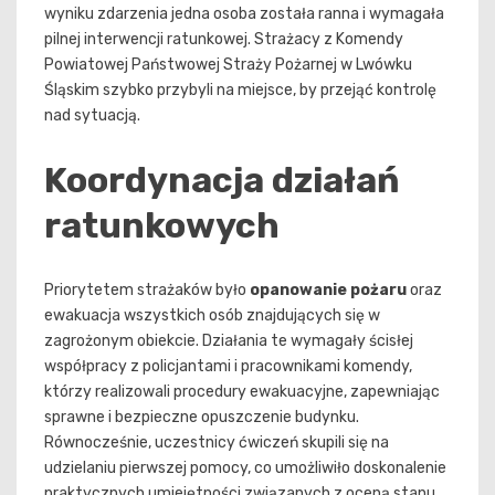
wyniku zdarzenia jedna osoba została ranna i wymagała
pilnej interwencji ratunkowej. Strażacy z Komendy
Powiatowej Państwowej Straży Pożarnej w Lwówku
Śląskim szybko przybyli na miejsce, by przejąć kontrolę
nad sytuacją.
Koordynacja działań
ratunkowych
Priorytetem strażaków było
opanowanie pożaru
oraz
ewakuacja wszystkich osób znajdujących się w
zagrożonym obiekcie. Działania te wymagały ścisłej
współpracy z policjantami i pracownikami komendy,
którzy realizowali procedury ewakuacyjne, zapewniając
sprawne i bezpieczne opuszczenie budynku.
Równocześnie, uczestnicy ćwiczeń skupili się na
udzielaniu pierwszej pomocy, co umożliwiło doskonalenie
praktycznych umiejętności związanych z oceną stanu