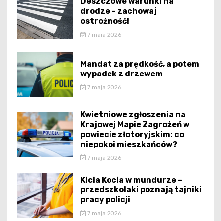
Deszczowe warunki na
drodze – zachowaj
ostrożność!
7 maja 2026
Mandat za prędkość, a potem
wypadek z drzewem
7 maja 2026
Kwietniowe zgłoszenia na
Krajowej Mapie Zagrożeń w
powiecie złotoryjskim: co
niepokoi mieszkańców?
7 maja 2026
Kicia Kocia w mundurze –
przedszkolaki poznają tajniki
pracy policji
7 maja 2026