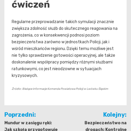
ćwiczeń
Regularne przeprowadzanie takich symulacji znacznie
zwiększa zdolność służb do skutecznego reagowania na
zagrożenia, co w konsekwencji podnosi poziom
bezpieczeństwa zarówno w jednostkach Policji, jak i
wśród mieszkańców regionu. Dzięki temu możliwe jest
nie tylko sprawdzenie gotowości operacyjnej, ale także
doskonalenie współpracy pomiędzy różnymi służbami
ratunkowymi, co jest nieodzowne w sytuacjach
kryzysowych.
Źródło: Bieżące informacje Komenda Powiatowa Policji w Lwówku Śląskim
Nawigacja
Poprzedni:
Kolejny:
wpisu
Mundur w zasięgu ręki:
Bezpieczeństwo na
Jak szkoła przygotowuje
drogach: Kontrolne