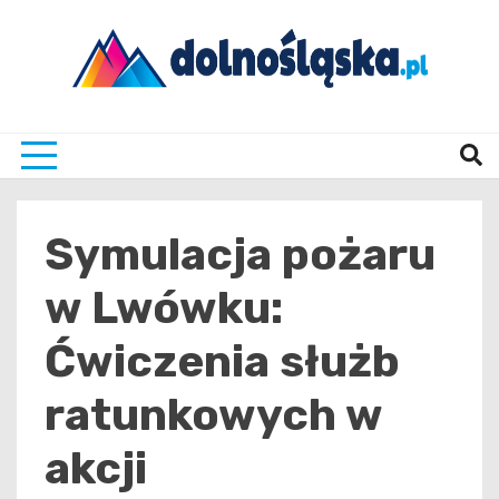
Skip
to
content
Twoje źrodło informacji z Dolnego Śląska
Dolno
Symulacja pożaru
w Lwówku:
Ćwiczenia służb
ratunkowych w
akcji