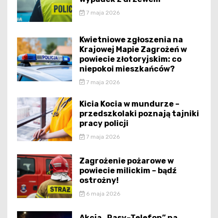
7 maja 2026
Kwietniowe zgłoszenia na
Krajowej Mapie Zagrożeń w
powiecie złotoryjskim: co
niepokoi mieszkańców?
7 maja 2026
Kicia Kocia w mundurze –
przedszkolaki poznają tajniki
pracy policji
7 maja 2026
Zagrożenie pożarowe w
powiecie milickim – bądź
ostrożny!
6 maja 2026
Akcja „Pasy–Telefon” na