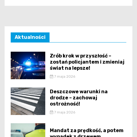
Aktualności
Zrób krok w przyszłość –
zostań policjantem i zmieniaj
świat na lepsze!
7 maja 2026
Deszczowe warunki na
drodze – zachowaj
ostrożność!
7 maja 2026
Mandat za prędkość, a potem
wypadek z drzewem