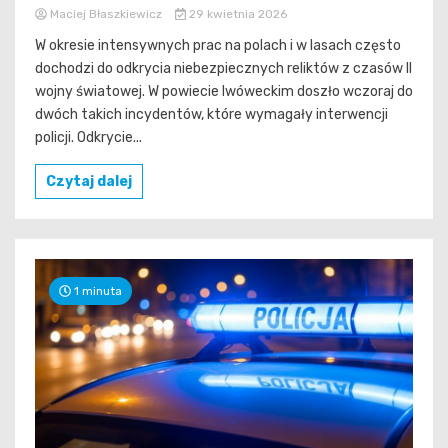
Maciej Błaszkiewicz
29 kwietnia 2026
W okresie intensywnych prac na polach i w lasach często
dochodzi do odkrycia niebezpiecznych reliktów z czasów II
wojny światowej. W powiecie lwóweckim doszło wczoraj do
dwóch takich incydentów, które wymagały interwencji
policji. Odkrycie...
Czytaj dalej
1 minuta