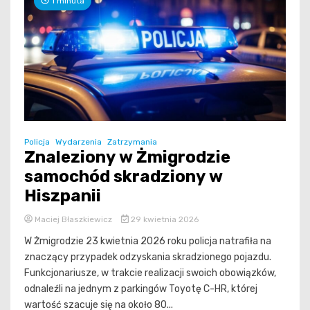
1 minuta
Policja
Wydarzenia
Zatrzymania
Znaleziony w Żmigrodzie
samochód skradziony w
Hiszpanii
Maciej Błaszkiewicz
29 kwietnia 2026
W Żmigrodzie 23 kwietnia 2026 roku policja natrafiła na
znaczący przypadek odzyskania skradzionego pojazdu.
Funkcjonariusze, w trakcie realizacji swoich obowiązków,
odnaleźli na jednym z parkingów Toyotę C-HR, której
wartość szacuje się na około 80...