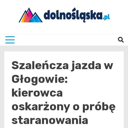
Skip
to
content
Twoje źrodło informacji z Dolnego Śląska
Dolno
Szaleńcza jazda w
Głogowie:
kierowca
oskarżony o próbę
staranowania