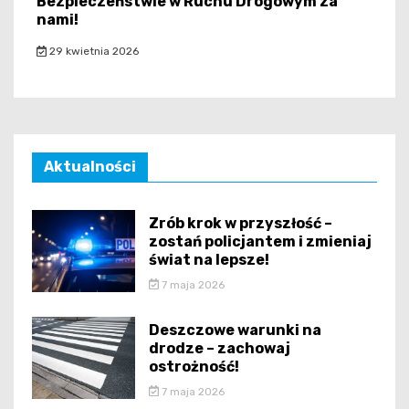
Bezpieczeństwie w Ruchu Drogowym za
nami!
29 kwietnia 2026
Aktualności
Zrób krok w przyszłość –
zostań policjantem i zmieniaj
świat na lepsze!
7 maja 2026
Deszczowe warunki na
drodze – zachowaj
ostrożność!
7 maja 2026