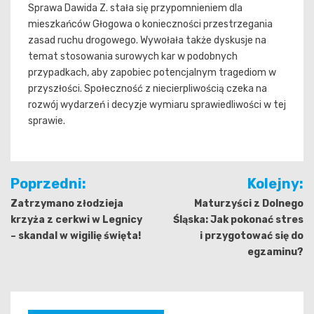
Sprawa Dawida Z. stała się przypomnieniem dla
mieszkańców Głogowa o konieczności przestrzegania
zasad ruchu drogowego. Wywołała także dyskusje na
temat stosowania surowych kar w podobnych
przypadkach, aby zapobiec potencjalnym tragediom w
przyszłości. Społeczność z niecierpliwością czeka na
rozwój wydarzeń i decyzje wymiaru sprawiedliwości w tej
sprawie.
Nawigacja
Poprzedni:
Kolejny:
wpisu
Zatrzymano złodzieja
Maturzyści z Dolnego
krzyża z cerkwi w Legnicy
Śląska: Jak pokonać stres
– skandal w wigilię święta!
i przygotować się do
egzaminu?