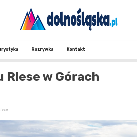
Twoje źrodło informacji z Dolnego Śląska
Dolno
urystyka
Rozrywka
Kontakt
u Riese w Górach
Riese