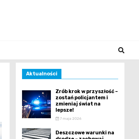
śląska
Aktualności
Zrób krok w przyszłość –
zostań policjantem i
zmieniaj świat na
lepsze!
7 maja 2026
Deszczowe warunki na
drodze – zachowaj