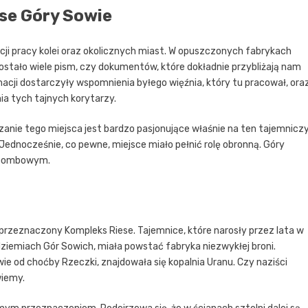
se Góry Sowie
ji pracy kolei oraz okolicznych miast. W opuszczonych fabrykach
zostało wiele pism, czy dokumentów, które dokładnie przybliżają nam
rmacji dostarczyły wspomnienia byłego więźnia, który tu pracował, ora
ia tych tajnych korytarzy.
dzanie tego miejsca jest bardzo pasjonujące właśnie na ten tajemnicz
 Jednocześnie, co pewne, miejsce miało pełnić rolę obronną. Góry
m bombowym.
ć przeznaczony Kompleks Riese. Tajemnice, które narosły przez lata w
dziemiach Gór Sowich, miała powstać fabryka niezwykłej broni.
ie od choćby Rzeczki, znajdowała się kopalnia Uranu. Czy naziści
wiemy.