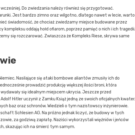
ć wcześniej. Do zwiedzania należy również się przygotować.
unki. Jest bardzo zimno oraz wilgotno, dlatego nawet w lecie, warto
y mieć świadomość, że chociaż zwiedzamy miejsce budowane przez
y kompleksu oddają hołd ofiarom, poprzez pamięć o nich i ich tragedii
możemy się rozczarować. Zwłaszcza że Kompleks Riese, skrywa same
owie
Niemiec. Nasilające się ataki bombowe aliantów zmusiły ich do
jednocześnie prowadzić produkcję większej ilości broni, która
 wydawały się idealnym miejscem ukrycia. Jeszcze przed
lf Hitler uczynił z Zamku Książ jedną ze swoich oficjalnych kwater
jnych baz oraz schronów. Wiedzieli o tym nazistowscy inżynierowie.
haft Schlesien AG. Na próżno jednak liczyć, że budowy w tych
owie, za godziwą zapłatę. Naziści wykorzystali więźniów i jeńców
h, skazując ich na śmierć tym samym.