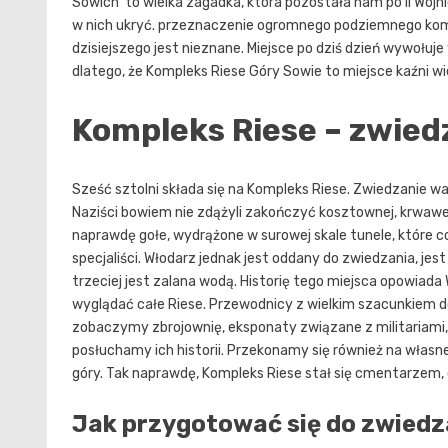
Sowich to wielka zagadka, która pozostała nam po II Wojn
w nich ukryć. przeznaczenie ogromnego podziemnego kompl
dzisiejszego jest nieznane. Miejsce po dziś dzień wywołuje
dlatego, że Kompleks Riese Góry Sowie to miejsce kaźni w
Kompleks Riese – zwied
Sześć sztolni składa się na Kompleks Riese. Zwiedzanie w
Naziści bowiem nie zdążyli zakończyć kosztownej, krwawej
naprawdę gołe, wydrążone w surowej skale tunele, które co 
specjaliści. Włodarz jednak jest oddany do zwiedzania, j
trzeciej jest zalana wodą. Historię tego miejsca opowiad
wyglądać całe Riese. Przewodnicy z wielkim szacunkiem d
zobaczymy zbrojownię, eksponaty związane z militariami, 
posłuchamy ich historii. Przekonamy się również na własne
góry. Tak naprawdę, Kompleks Riese stał się cmentarzem, 
Jak przygotować się do zwiedz