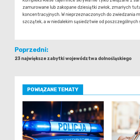
Kompleks Riese tajemnice skrywa nie tylko związane z sa
zamurowane lub zakopane dziesiątki zwłok, zmarłych tuta
koncentracyjnych. W nieprzeznaczonych do zwiedzania mi
szczątek, a w niedalekim sąsiedztwie od poszczególnych 
Nawigacja
Poprzedni:
wpisu
23 największe zabytki województwa dolnośląskiego
POWIĄZANE TEMATY