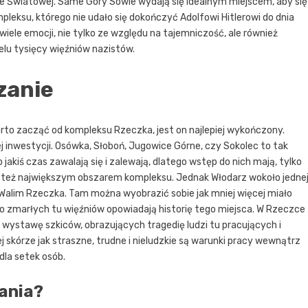
ie Światowej. Same Góry Sowie wydają się idealnym miejscem, aby się
eksu, którego nie udało się dokończyć Adolfowi Hitlerowi do dnia
 wiele emocji, nie tylko ze względu na tajemniczość, ale również
ielu tysięcy więźniów nazistów.
zanie
arto zacząć od kompleksu Rzeczka, jest on najlepiej wykończony.
 inwestycji. Osówka, Słoboń, Jugowice Górne, czy Sokolec to tak
jakiś czas zawalają się i zalewają, dlatego wstęp do nich mają, tylko
est też największym obszarem kompleksu. Jednak Włodarz wokoło jedne
a Walim Rzeczka. Tam można wyobrazić sobie jak mniej więcej miało
o zmarłych tu więźniów opowiadają historię tego miejsca. W Rzeczce
wystawę szkiców, obrazujących tragedię ludzi tu pracujących i
j skórze jak straszne, trudne i nieludzkie są warunki pracy wewnątrz
dla setek osób.
ania?