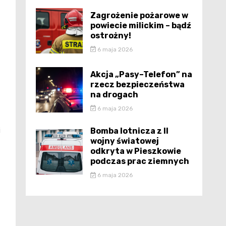
Zagrożenie pożarowe w
powiecie milickim – bądź
ostrożny!
6 maja 2026
Akcja „Pasy–Telefon” na
rzecz bezpieczeństwa
na drogach
6 maja 2026
j
Bomba lotnicza z II
wojny światowej
odkryta w Pieszkowie
podczas prac ziemnych
6 maja 2026