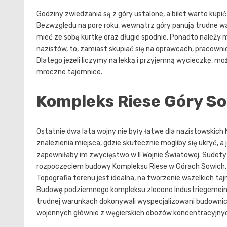
Godziny zwiedzania są z góry ustalone, a bilet warto kupi
Bezwzględu na porę roku, wewnątrz góry panują trudne war
mieć ze sobą kurtkę oraz długie spodnie. Ponadto należ
nazistów, to, zamiast skupiać się na oprawcach, pracownic
Dlatego jeżeli liczymy na lekką i przyjemną wycieczkę, 
mroczne tajemnice.
Kompleks Riese Góry S
Ostatnie dwa lata wojny nie były łatwe dla nazistowskich 
znalezienia miejsca, gdzie skutecznie mogliby się ukryć, a 
zapewniłaby im zwycięstwo w II Wojnie Światowej. Sudety
rozpoczęciem budowy Kompleksu Riese w Górach Sowich, Ado
Topografia terenu jest idealna, na tworzenie wszelkich ta
Budowę podziemnego kompleksu zlecono Industriegemeinsc
trudnej warunkach dokonywali wyspecjalizowani budownicz
wojennych głównie z węgierskich obozów koncentracyjnyc