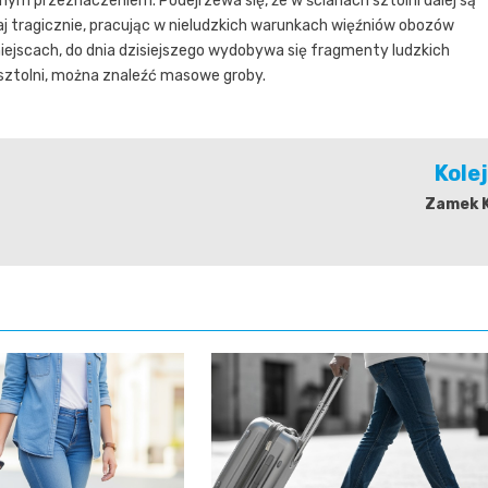
mym przeznaczeniem. Podejrzewa się, że w ścianach sztolni dalej są
j tragicznie, pracując w nieludzkich warunkach więźniów obozów
ejscach, do dnia dzisiejszego wydobywa się fragmenty ludzkich
sztolni, można znaleźć masowe groby.
Kole
Zamek K