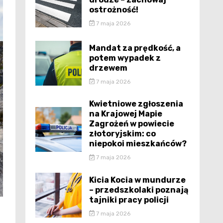
ostrożność!
7 maja 2026
Mandat za prędkość, a
potem wypadek z
drzewem
7 maja 2026
Kwietniowe zgłoszenia
na Krajowej Mapie
Zagrożeń w powiecie
złotoryjskim: co
niepokoi mieszkańców?
7 maja 2026
Kicia Kocia w mundurze
– przedszkolaki poznają
tajniki pracy policji
7 maja 2026