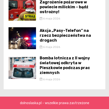
Zagrożenie pożarowe w
powiecie milickim – bądź
ostrożny!
6 maja 2026
Akcja „Pasy–Telefon” na
rzecz bezpieczeństwa na
drogach
6 maja 2026
Bomba lotnicza z II wojny
światowej odkryta w
Pieszkowie podczas prac
ziemnych
6 maja 2026
dolnoslaska.pl - wszelkie prawa zastrzeżone