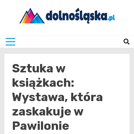
Skip
to
content
Twoje źrodło informacji z Dolnego Śląska
Dolno
Sztuka w
książkach:
Wystawa, która
zaskakuje w
Pawilonie