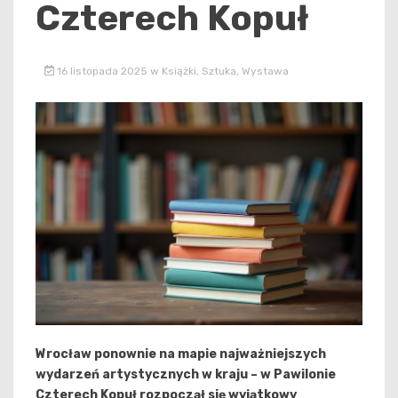
Czterech Kopuł
16 listopada 2025
w
Książki
,
Sztuka
,
Wystawa
Wrocław ponownie na mapie najważniejszych
wydarzeń artystycznych w kraju – w Pawilonie
Czterech Kopuł rozpoczął się wyjątkowy