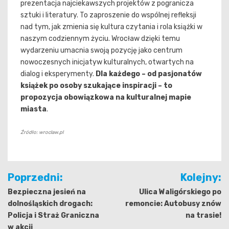
prezentacja najciekawszych projektów z pogranicza
sztuki i literatury. To zaproszenie do wspólnej refleksji
nad tym, jak zmienia się kultura czytania i rola książki w
naszym codziennym życiu. Wrocław dzięki temu
wydarzeniu umacnia swoją pozycję jako centrum
nowoczesnych inicjatyw kulturalnych, otwartych na
dialog i eksperymenty.
Dla każdego – od pasjonatów
książek po osoby szukające inspiracji – to
propozycja obowiązkowa na kulturalnej mapie
miasta
.
Źródło: wroclaw.pl
Nawigacja
Poprzedni:
Kolejny:
wpisu
Bezpieczna jesień na
Ulica Waligórskiego po
dolnośląskich drogach:
remoncie: Autobusy znów
Policja i Straż Graniczna
na trasie!
w akcji