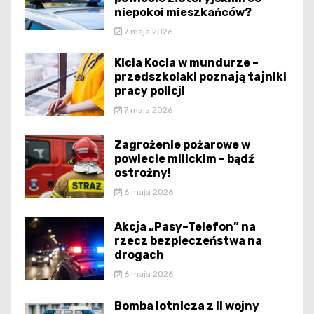
niepokoi mieszkańców?
7 maja 2026
Kicia Kocia w mundurze –
przedszkolaki poznają tajniki
pracy policji
7 maja 2026
Zagrożenie pożarowe w
powiecie milickim – bądź
ostrożny!
6 maja 2026
Akcja „Pasy–Telefon” na
rzecz bezpieczeństwa na
drogach
6 maja 2026
Bomba lotnicza z II wojny