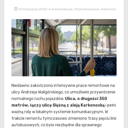
16 listopada 2025
w
Komunikacja
,
Podsumowanie
,
Remonty
Niedawno zakończono intensywne prace remontowe na
ulicy Andrzeja Waligórskiego, co umożliwiło przywrócenie
normalnego ruchu pojazdów.
Ulica, o długości 350
metrów, łączy ulicę Ślężną z aleją Karkonoską
i pełni
ważną rolę w lokalnym systemie komunikacyjnym. W
trakcie remontu tymczasowo zmieniono trasy pięciu linii
autobusowych, co było niezbędne dla sprawnego