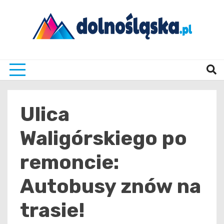
Skip
to
content
Twoje źrodło informacji z Dolnego Śląska
Dolno
Ulica
Waligórskiego po
remoncie:
Autobusy znów na
trasie!