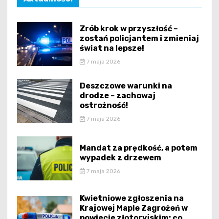
Zrób krok w przyszłość –
zostań policjantem i zmieniaj
świat na lepsze!
7 maja 2026
Deszczowe warunki na
drodze – zachowaj
ostrożność!
7 maja 2026
Mandat za prędkość, a potem
wypadek z drzewem
7 maja 2026
Kwietniowe zgłoszenia na
Krajowej Mapie Zagrożeń w
powiecie złotoryjskim: co