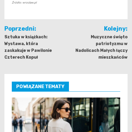
Źródło: wroclaw.pl
Nawigacja
Poprzedni:
Kolejny:
wpisu
Sztuka w książkach:
Muzyczne święto
Wystawa, która
patriotyzmu w
zaskakuje w Pawilonie
Nadolicach Małych łączy
Czterech Kopuł
mieszkańców
POWIĄZANE TEMATY