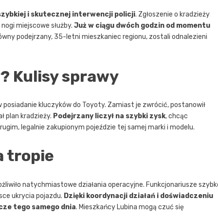
ybkiej i skutecznej interwencji policji
. Zgłoszenie o kradzieży
nogi miejscowe służby.
Już w ciągu dwóch godzin od momentu
ówny podejrzany, 35-letni mieszkaniec regionu, zostali odnalezieni
? Kulisy sprawy
w posiadanie kluczyków do Toyoty. Zamiast je zwrócić, postanowił
ł plan kradzieży.
Podejrzany liczył na szybki zysk
, chcąc
ugim, legalnie zakupionym pojeździe tej samej marki i modelu.
a tropie
możliwiło natychmiastowe działania operacyjne. Funkcjonariusze szybk
jsce ukrycia pojazdu.
Dzięki koordynacji działań i doświadczeniu
cze tego samego dnia
. Mieszkańcy Lubina mogą czuć się