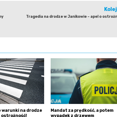
Kole
ny
Tragedia na drodze w Janikowie – apel o ostroż
 warunki na drodze
Mandat za prędkość, a potem
 ostrożność!
wypadek z drzewem