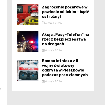
Zagrożenie pożarowe w
powiecie milickim – bądź
ostrożny!
6 maja 2026
Akcja „Pasy–Telefon” na
rzecz bezpieczeństwa
na drogach
6 maja 2026
Bomba lotnicza z II
wojny światowej
odkryta w Pieszkowie
podczas prac ziemnych
6 maja 2026
o