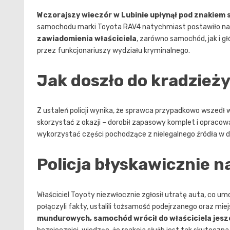
Wczorajszy wieczór w Lubinie upłynął pod znakiem sz
samochodu marki Toyota RAV4 natychmiast postawiło na 
zawiadomienia właściciela
, zarówno samochód, jak i gł
przez funkcjonariuszy wydziału kryminalnego.
Jak doszło do kradzieży
Z ustaleń policji wynika, że sprawca przypadkowo wszedł 
skorzystać z okazji – dorobił zapasowy komplet i opracowa
wykorzystać części pochodzące z nielegalnego źródła w dr
Policja błyskawicznie n
Właściciel Toyoty niezwłocznie zgłosił utratę auta, co u
połączyli fakty, ustalili tożsamość podejrzanego oraz mie
mundurowych, samochód wrócił do właściciela jesz