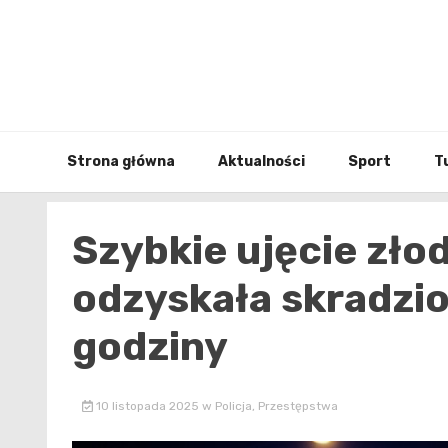
Skip
to
content
Strona główna
Aktualności
Sport
T
Szybkie ujęcie złod
odzyskała skradzi
godziny
10 listopada 2025
w
Policja
,
Przestępstwa