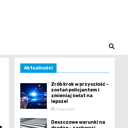
śląska
Aktualności
Zrób krok w przyszłość –
zostań policjantem i
zmieniaj świat na
lepsze!
7 maja 2026
Deszczowe warunki na
drodze – zachowaj