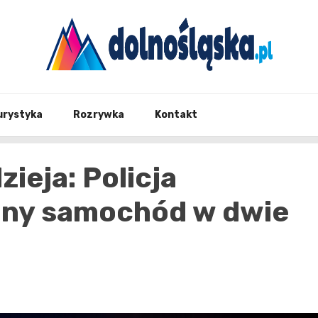
Twoje źrodło informacji z Dolnego Śląska
Dolno
urystyka
Rozrywka
Kontakt
zieja: Policja
ony samochód w dwie