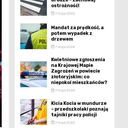
ostrożność!
7 maja 2026
Mandat za prędkość, a
potem wypadek z
drzewem
7 maja 2026
Kwietniowe zgłoszenia
na Krajowej Mapie
Zagrożeń w powiecie
złotoryjskim: co
niepokoi mieszkańców?
7 maja 2026
Kicia Kocia w mundurze
– przedszkolaki poznają
tajniki pracy policji
7 maja 2026