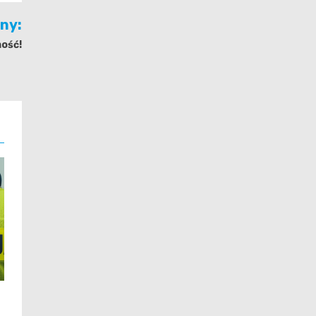
jny:
ność!