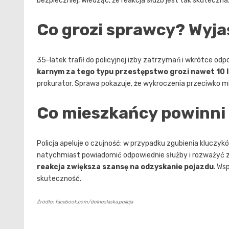
bezpieczniej, wiedząc, że reakcja służb jest tak skuteczna
Co grozi sprawcy? Wyja
35-latek trafił do policyjnej izby zatrzymań i wkrótce o
karnym za tego typu przestępstwo grozi nawet 10 
prokurator. Sprawa pokazuje, że wykroczenia przeciwko mie
Co mieszkańcy powinni
Policja apeluje o czujność: w przypadku zgubienia kluczyk
natychmiast powiadomić odpowiednie służby i rozważyć
reakcja zwiększa szansę na odzyskanie pojazdu
. Ws
skuteczność.
Źródło: facebook.com/dolnoslaska.policja