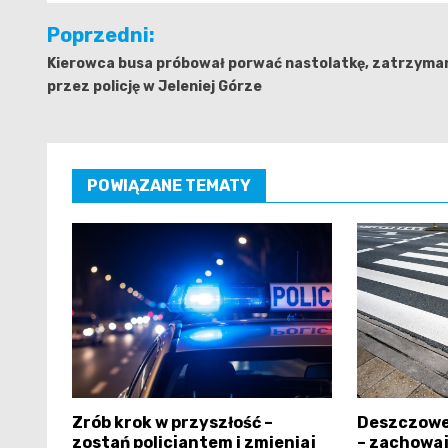
Nawigacja
Poprzedni:
wpisu
Kierowca busa próbował porwać nastolatkę, zatrzyma
przez policję w Jeleniej Górze
POWIĄZANE TEMATY
Zrób krok w przyszłość –
Deszczowe
zostań policjantem i zmieniaj
– zachowaj