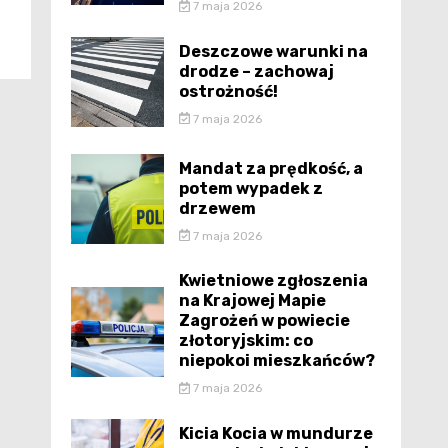
7 maja 2026
Deszczowe warunki na
drodze – zachowaj
ostrożność!
7 maja 2026
Mandat za prędkość, a
potem wypadek z
drzewem
7 maja 2026
Kwietniowe zgłoszenia
na Krajowej Mapie
Zagrożeń w powiecie
złotoryjskim: co
niepokoi mieszkańców?
7 maja 2026
Kicia Kocia w mundurze