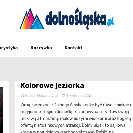
Twoje źrodło informacji z Dolnego Śląska
Dolno
urystyka
Rozrywka
Kontakt
Kolorowe jeziorka
Maciej Błaszkiewicz
3 kwietnia 2021
Zimą zwiedzanie Dolnego Śląska może być równie piękne i
przyjemne. Region dolnośląski zachwyca turystów swoją
urokliwą atmosferą, malowniczymi widokami oraz bogatą
ofertą nietuzinkowych atrakcji. Dolny Śląsk to bajkowa
kraina w południowo-zachodniej części Polski, na...