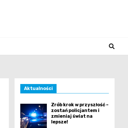
śląska
Aktualności
Zrób krok w przyszłość –
zostań policjantem i
zmieniaj świat na
lepsze!