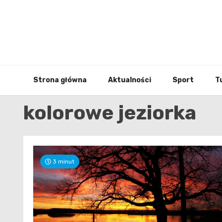
Skip
to
content
Strona główna
Aktualności
Sport
T
kolorowe jeziorka
3 minut