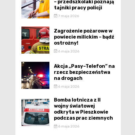
– przedszkolaki poznają
tajniki pracy policji
7 maja 2026
Zagrożenie pożarowe w
powiecie milickim – bądź
ostrożny!
6 maja 2026
Akcja „Pasy–Telefon” na
rzecz bezpieczeństwa
na drogach
6 maja 2026
Bomba lotnicza z II
wojny światowej
odkryta w Pieszkowie
podczas prac ziemnych
6 maja 2026