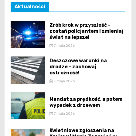
Aktualności
Zrób krok w przyszłość –
zostań policjantem i zmieniaj
świat na lepsze!
7 maja 2026
Deszczowe warunki na
drodze – zachowaj
ostrożność!
7 maja 2026
Mandat za prędkość, a potem
wypadek z drzewem
7 maja 2026
Kwietniowe zgłoszenia na